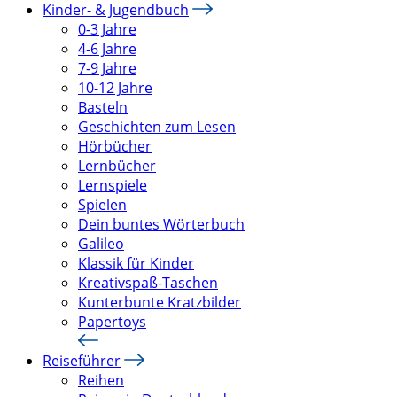
Kinder- & Jugendbuch
0-3 Jahre
4-6 Jahre
7-9 Jahre
10-12 Jahre
Basteln
Geschichten zum Lesen
Hörbücher
Lernbücher
Lernspiele
Spielen
Dein buntes Wörterbuch
Galileo
Klassik für Kinder
Kreativspaß-Taschen
Kunterbunte Kratzbilder
Papertoys
Reiseführer
Reihen