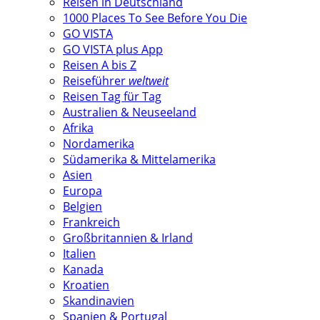
Reisen in Deutschland
1000 Places To See Before You Die
GO VISTA
GO VISTA plus App
Reisen A bis Z
Reiseführer
weltweit
Reisen Tag für Tag
Australien & Neuseeland
Afrika
Nordamerika
Südamerika & Mittelamerika
Asien
Europa
Belgien
Frankreich
Großbritannien & Irland
Italien
Kanada
Kroatien
Skandinavien
Spanien & Portugal