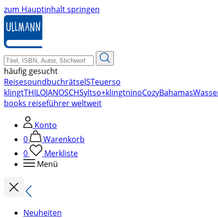
zum Hauptinhalt springen
häufig gesucht
Reise
soundbuch
rätsel
STeuer
so
klingt
THILO
JANOSCH
Sylt
so+klingt
nino
Cozy
Bahamas
Wasse
books reiseführer weltweit
Konto
0
Warenkorb
0
Merkliste
Menü
Neuheiten