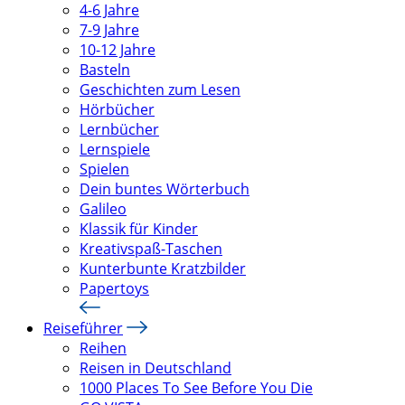
4-6 Jahre
7-9 Jahre
10-12 Jahre
Basteln
Geschichten zum Lesen
Hörbücher
Lernbücher
Lernspiele
Spielen
Dein buntes Wörterbuch
Galileo
Klassik für Kinder
Kreativspaß-Taschen
Kunterbunte Kratzbilder
Papertoys
Reiseführer
Reihen
Reisen in Deutschland
1000 Places To See Before You Die