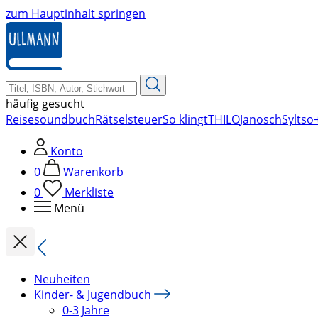
zum Hauptinhalt springen
häufig gesucht
Reise
soundbuch
Rätsel
steuer
So klingt
THILO
Janosch
Sylt
so+
Konto
0
Warenkorb
0
Merkliste
Menü
Neuheiten
Kinder- & Jugendbuch
0-3 Jahre