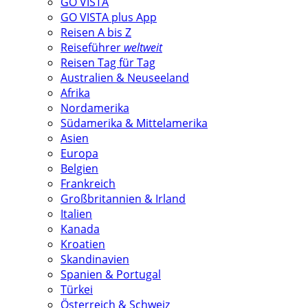
GO VISTA
GO VISTA plus App
Reisen A bis Z
Reiseführer
weltweit
Reisen Tag für Tag
Australien & Neuseeland
Afrika
Nordamerika
Südamerika & Mittelamerika
Asien
Europa
Belgien
Frankreich
Großbritannien & Irland
Italien
Kanada
Kroatien
Skandinavien
Spanien & Portugal
Türkei
Österreich & Schweiz