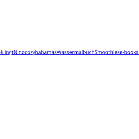
klingt
Nino
cozy
bahamas
Wassermalbuch
Smoothies
e-books 