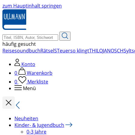
zum Hauptinhalt springen
häufig gesucht
Reise
soundbuch
Rätsel
STeuer
so klingt
THILO
JANOSCH
Sylt
s
Konto
0
Warenkorb
0
Merkliste
Menü
Neuheiten
Kinder- & Jugendbuch
0-3 Jahre