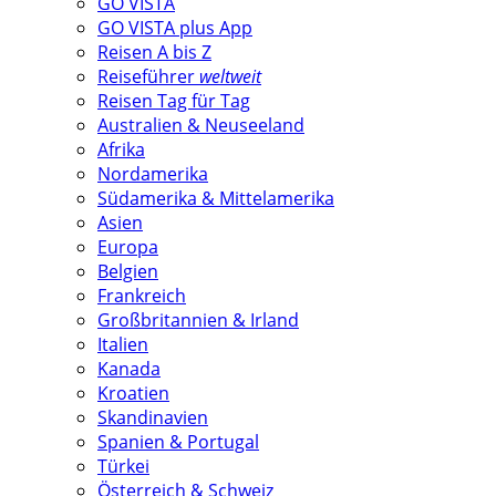
GO VISTA
GO VISTA plus App
Reisen A bis Z
Reiseführer
weltweit
Reisen Tag für Tag
Australien & Neuseeland
Afrika
Nordamerika
Südamerika & Mittelamerika
Asien
Europa
Belgien
Frankreich
Großbritannien & Irland
Italien
Kanada
Kroatien
Skandinavien
Spanien & Portugal
Türkei
Österreich & Schweiz