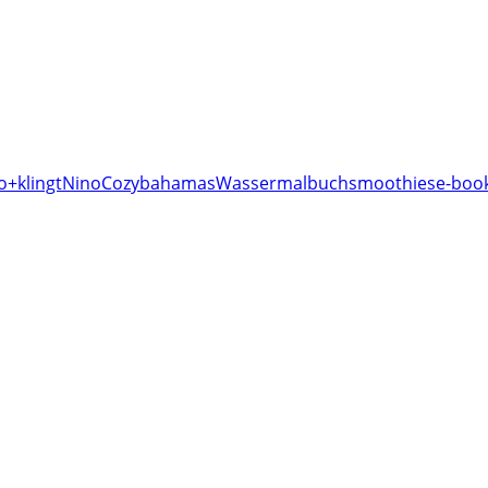
o+klingt
Nino
Cozy
bahamas
Wassermalbuch
smoothies
e-book