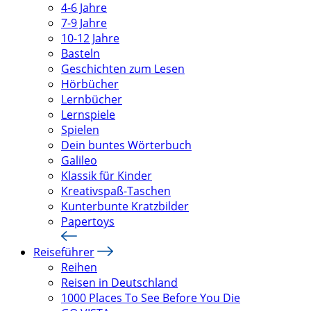
4-6 Jahre
7-9 Jahre
10-12 Jahre
Basteln
Geschichten zum Lesen
Hörbücher
Lernbücher
Lernspiele
Spielen
Dein buntes Wörterbuch
Galileo
Klassik für Kinder
Kreativspaß-Taschen
Kunterbunte Kratzbilder
Papertoys
Reiseführer
Reihen
Reisen in Deutschland
1000 Places To See Before You Die