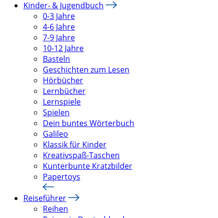
Kinder- & Jugendbuch
0-3 Jahre
4-6 Jahre
7-9 Jahre
10-12 Jahre
Basteln
Geschichten zum Lesen
Hörbücher
Lernbücher
Lernspiele
Spielen
Dein buntes Wörterbuch
Galileo
Klassik für Kinder
Kreativspaß-Taschen
Kunterbunte Kratzbilder
Papertoys
Reiseführer
Reihen