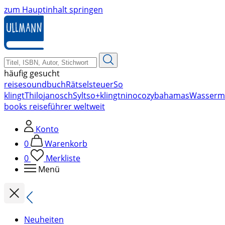
zum Hauptinhalt springen
häufig gesucht
reise
soundbuch
Rätsel
steuer
So
klingt
Thilo
janosch
Sylt
so+klingt
nino
cozy
bahamas
Wasserm
books reiseführer weltweit
Konto
0
Warenkorb
0
Merkliste
Menü
Neuheiten