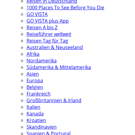
Reisen in Deutschland
1000 Places To See Before You Die
GO VISTA
GO VISTA plus App
Reisen A bis Z
Reiseführer
weltweit
Reisen Tag für Tag
Australien & Neuseeland
Afrika
Nordamerika
Südamerika & Mittelamerika
Asien
Europa
Belgien
Frankreich
Großbritannien & Irland
Italien
Kanada
Kroatien
Skandinavien
Spanien & Portugal