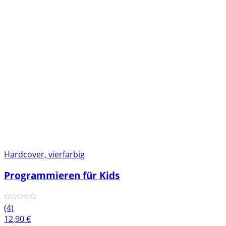
Hardcover, vierfarbig
Programmieren für Kids
(4)
12,90
€