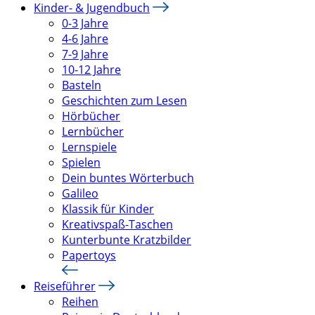
Kinder- & Jugendbuch
0-3 Jahre
4-6 Jahre
7-9 Jahre
10-12 Jahre
Basteln
Geschichten zum Lesen
Hörbücher
Lernbücher
Lernspiele
Spielen
Dein buntes Wörterbuch
Galileo
Klassik für Kinder
Kreativspaß-Taschen
Kunterbunte Kratzbilder
Papertoys
Reiseführer
Reihen