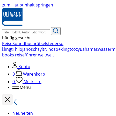
zum Hauptinhalt springen
häufig gesucht
Reise
Soundbuch
rätsel
steuer
so
klingt
Thilo
Janosch
sylt
Nino
so+klingt
cozy
Bahamas
wasserm
books reiseführer weltweit
Konto
0
Warenkorb
0
Merkliste
Menü
Neuheiten