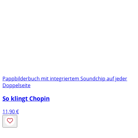
Pappbilderbuch mit integriertem Soundchip auf jeder
Doppelseite
So klingt Chopin
11,90
€