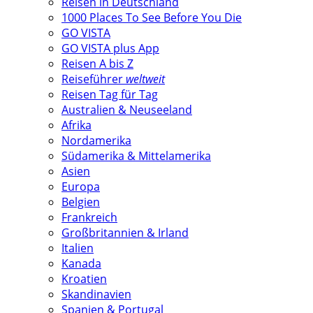
Reisen in Deutschland
1000 Places To See Before You Die
GO VISTA
GO VISTA plus App
Reisen A bis Z
Reiseführer
weltweit
Reisen Tag für Tag
Australien & Neuseeland
Afrika
Nordamerika
Südamerika & Mittelamerika
Asien
Europa
Belgien
Frankreich
Großbritannien & Irland
Italien
Kanada
Kroatien
Skandinavien
Spanien & Portugal