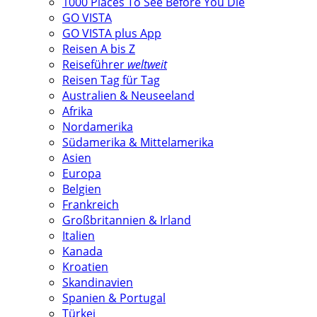
1000 Places To See Before You Die
GO VISTA
GO VISTA plus App
Reisen A bis Z
Reiseführer
weltweit
Reisen Tag für Tag
Australien & Neuseeland
Afrika
Nordamerika
Südamerika & Mittelamerika
Asien
Europa
Belgien
Frankreich
Großbritannien & Irland
Italien
Kanada
Kroatien
Skandinavien
Spanien & Portugal
Türkei