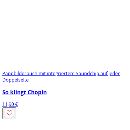
Pappbilderbuch mit integriertem Soundchip auf jeder
Doppelseite
So klingt Chopin
11,90
€