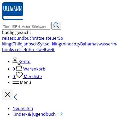
zum
Hauptinhalt
springen
häufig gesucht
reise
soundbuch
rätsel
steuer
So
klingt
Thilo
janosch
Sylt
so+klingt
nino
cozy
Bahamas
wasserm
books reiseführer weltweit
Konto
0
Warenkorb
0
Merkliste
Menü
Neuheiten
Kinder- & Jugendbuch