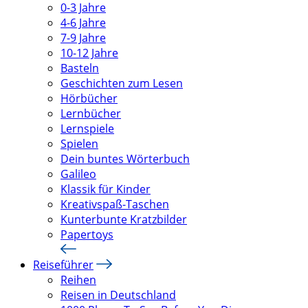
0-3 Jahre
4-6 Jahre
7-9 Jahre
10-12 Jahre
Basteln
Geschichten zum Lesen
Hörbücher
Lernbücher
Lernspiele
Spielen
Dein buntes Wörterbuch
Galileo
Klassik für Kinder
Kreativspaß-Taschen
Kunterbunte Kratzbilder
Papertoys
Reiseführer
Reihen
Reisen in Deutschland