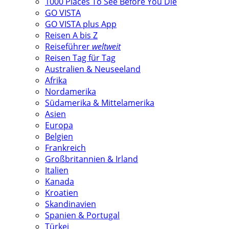
1000 Places To See Before You Die
GO VISTA
GO VISTA plus App
Reisen A bis Z
Reiseführer
weltweit
Reisen Tag für Tag
Australien & Neuseeland
Afrika
Nordamerika
Südamerika & Mittelamerika
Asien
Europa
Belgien
Frankreich
Großbritannien & Irland
Italien
Kanada
Kroatien
Skandinavien
Spanien & Portugal
Türkei