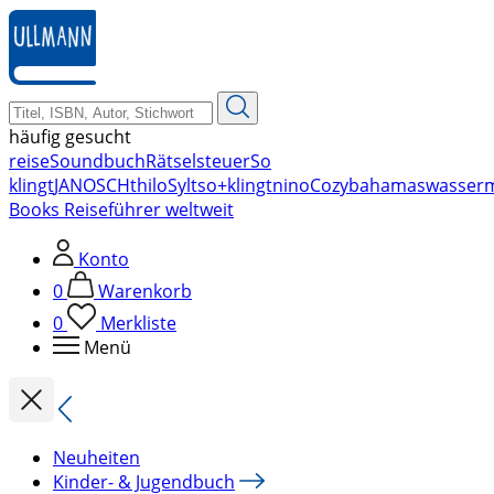
zum
Hauptinhalt
springen
häufig gesucht
reise
Soundbuch
Rätsel
steuer
So
klingt
JANOSCH
thilo
Sylt
so+klingt
nino
Cozy
bahamas
wasser
Books Reiseführer weltweit
Konto
0
Warenkorb
0
Merkliste
Menü
Neuheiten
Kinder- & Jugendbuch