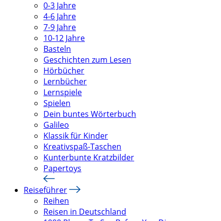
0-3 Jahre
4-6 Jahre
7-9 Jahre
10-12 Jahre
Basteln
Geschichten zum Lesen
Hörbücher
Lernbücher
Lernspiele
Spielen
Dein buntes Wörterbuch
Galileo
Klassik für Kinder
Kreativspaß-Taschen
Kunterbunte Kratzbilder
Papertoys
Reiseführer
Reihen
Reisen in Deutschland