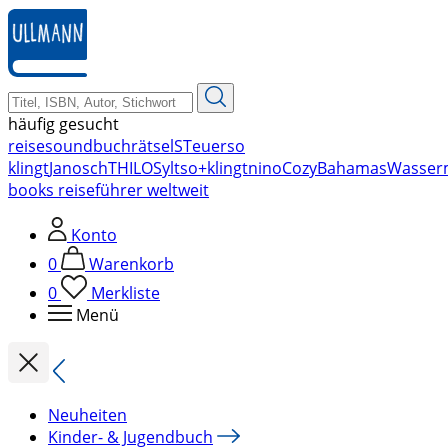
zum
Hauptinhalt
springen
häufig gesucht
reise
soundbuch
rätsel
STeuer
so
klingt
Janosch
THILO
Sylt
so+klingt
nino
Cozy
Bahamas
Wasser
books reiseführer weltweit
Konto
0
Warenkorb
0
Merkliste
Menü
Neuheiten
Kinder- & Jugendbuch