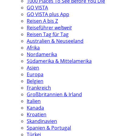
1000 Places To See Before You Die
GO VISTA
GO VISTA plus App
Reisen A bis Z
Reiseführer
weltweit
Reisen Tag für Tag
Australien & Neuseeland
Afrika
Nordamerika
Südamerika & Mittelamerika
Asien
Europa
Belgien
Frankreich
Großbritannien & Irland
Italien
Kanada
Kroatien
Skandinavien
Spanien & Portugal
Türkei