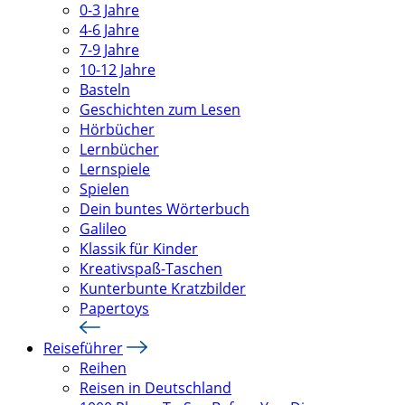
0-3 Jahre
4-6 Jahre
7-9 Jahre
10-12 Jahre
Basteln
Geschichten zum Lesen
Hörbücher
Lernbücher
Lernspiele
Spielen
Dein buntes Wörterbuch
Galileo
Klassik für Kinder
Kreativspaß-Taschen
Kunterbunte Kratzbilder
Papertoys
Reiseführer
Reihen
Reisen in Deutschland