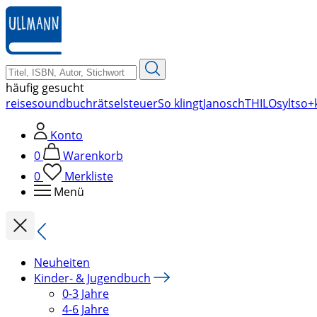
zum
Hauptinhalt
springen
häufig gesucht
reise
soundbuch
rätsel
steuer
So klingt
Janosch
THILO
sylt
so+k
Konto
0
Warenkorb
0
Merkliste
Menü
Neuheiten
Kinder- & Jugendbuch
0-3 Jahre
4-6 Jahre