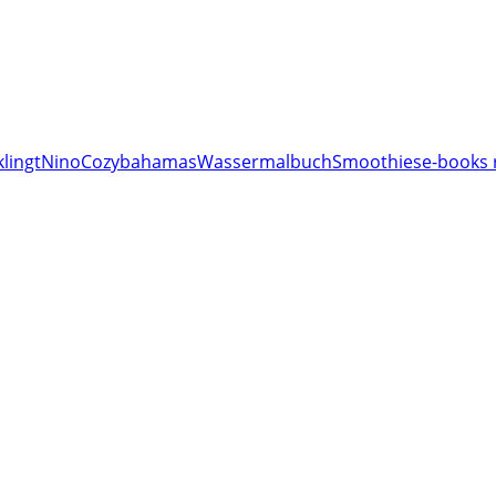
lingt
Nino
Cozy
bahamas
Wassermalbuch
Smoothies
e-books 