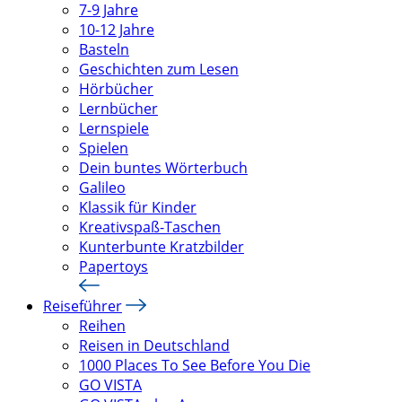
7-9 Jahre
10-12 Jahre
Basteln
Geschichten zum Lesen
Hörbücher
Lernbücher
Lernspiele
Spielen
Dein buntes Wörterbuch
Galileo
Klassik für Kinder
Kreativspaß-Taschen
Kunterbunte Kratzbilder
Papertoys
Reiseführer
Reihen
Reisen in Deutschland
1000 Places To See Before You Die
GO VISTA