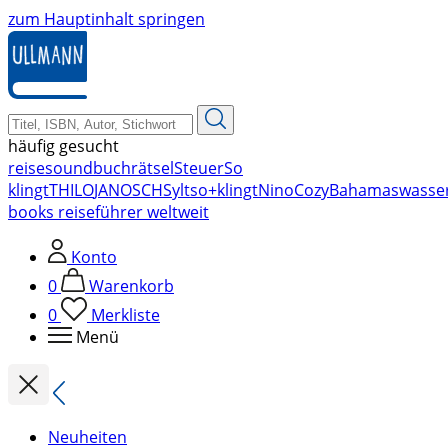
zum Hauptinhalt springen
häufig gesucht
reise
soundbuch
rätsel
Steuer
So
klingt
THILO
JANOSCH
Sylt
so+klingt
Nino
Cozy
Bahamas
wasse
books reiseführer weltweit
Konto
0
Warenkorb
0
Merkliste
Menü
Neuheiten