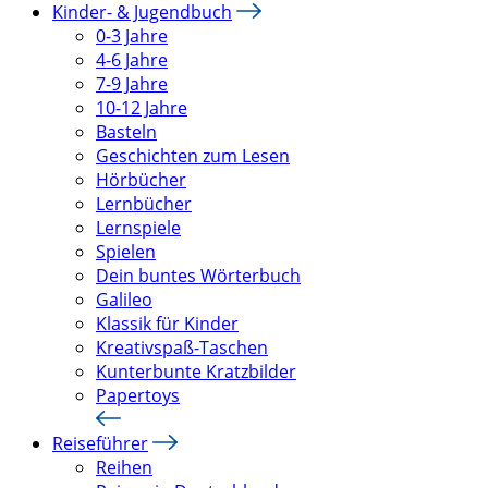
Kinder- & Jugendbuch
0-3 Jahre
4-6 Jahre
7-9 Jahre
10-12 Jahre
Basteln
Geschichten zum Lesen
Hörbücher
Lernbücher
Lernspiele
Spielen
Dein buntes Wörterbuch
Galileo
Klassik für Kinder
Kreativspaß-Taschen
Kunterbunte Kratzbilder
Papertoys
Reiseführer
Reihen