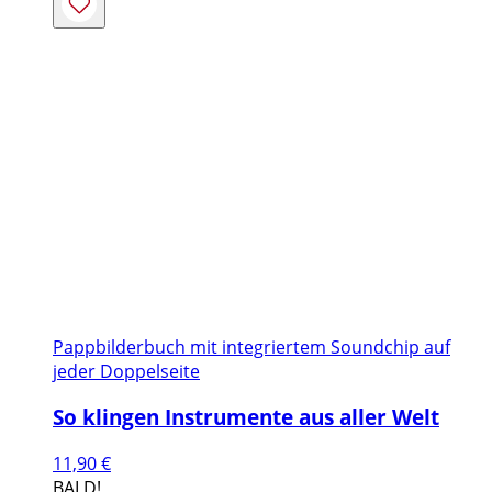
Pappbilderbuch mit integriertem Soundchip auf
jeder Doppelseite
So klingen Instrumente aus aller Welt
11,90
€
BALD!