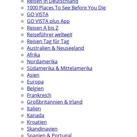
Reisen in Deutschland
1000 Places To See Before You Die
GO VISTA
GO VISTA plus App
Reisen A bis Z
Reiseführer
weltweit
Reisen Tag für Tag
Australien & Neuseeland
Afrika
Nordamerika
Südamerika & Mittelamerika
Asien
Europa
Belgien
Frankreich
Großbritannien & Irland
Italien
Kanada
Kroatien
Skandinavien
Spanien & Portugal