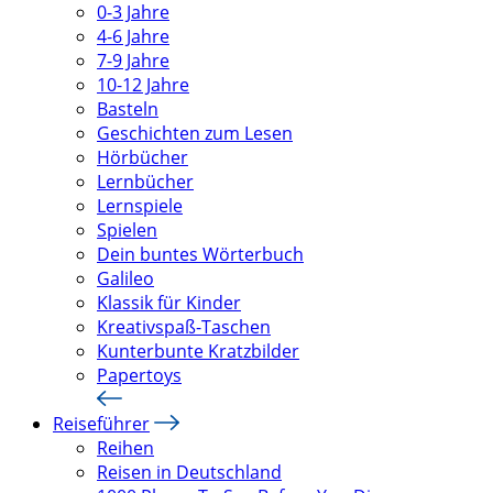
0-3 Jahre
4-6 Jahre
7-9 Jahre
10-12 Jahre
Basteln
Geschichten zum Lesen
Hörbücher
Lernbücher
Lernspiele
Spielen
Dein buntes Wörterbuch
Galileo
Klassik für Kinder
Kreativspaß-Taschen
Kunterbunte Kratzbilder
Papertoys
Reiseführer
Reihen
Reisen in Deutschland