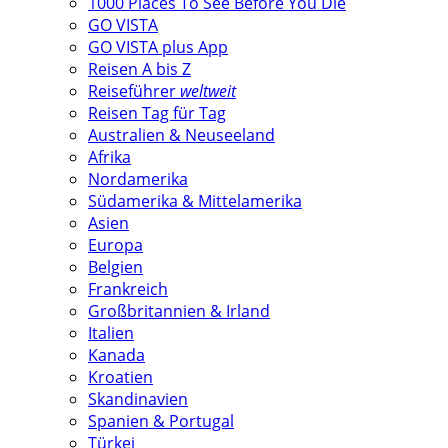
1000 Places To See Before You Die
GO VISTA
GO VISTA plus App
Reisen A bis Z
Reiseführer
weltweit
Reisen Tag für Tag
Australien & Neuseeland
Afrika
Nordamerika
Südamerika & Mittelamerika
Asien
Europa
Belgien
Frankreich
Großbritannien & Irland
Italien
Kanada
Kroatien
Skandinavien
Spanien & Portugal
Türkei