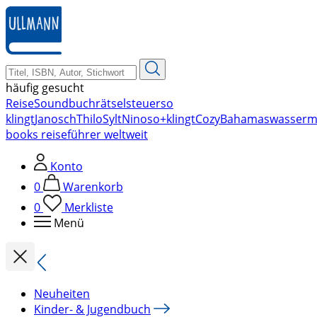
zum
Hauptinhalt
springen
häufig gesucht
Reise
Soundbuch
rätsel
steuer
so
klingt
Janosch
Thilo
Sylt
Nino
so+klingt
Cozy
Bahamas
wasserm
books reiseführer weltweit
Konto
0
Warenkorb
0
Merkliste
Menü
Neuheiten
Kinder- & Jugendbuch