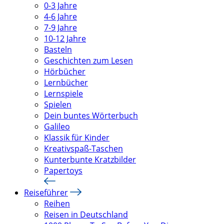
0-3 Jahre
4-6 Jahre
7-9 Jahre
10-12 Jahre
Basteln
Geschichten zum Lesen
Hörbücher
Lernbücher
Lernspiele
Spielen
Dein buntes Wörterbuch
Galileo
Klassik für Kinder
Kreativspaß-Taschen
Kunterbunte Kratzbilder
Papertoys
Reiseführer
Reihen
Reisen in Deutschland