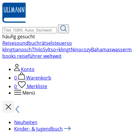
zum
Hauptinhalt
springen
häufig gesucht
Reise
soundbuch
rätsel
steuer
so
klingt
janosch
Thilo
Sylt
so+klingt
Nino
cozy
Bahamas
wasserm
books reiseführer weltweit
Konto
0
Warenkorb
0
Merkliste
Menü
Neuheiten
Kinder- & Jugendbuch