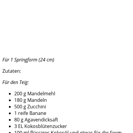
Für 1 Springform (24 cm)
Zutaten:
Für den Teig:
200 g Mandelmehl
180 g Mandeln
500 g Zucchini
1 reife Banane
80 g Agavendicksaft
3 EL Kokosblütenzucker
100 ml flüssiges Kokosöl und etwas für die Form