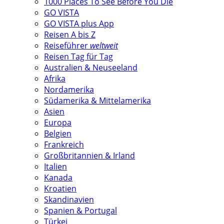
1000 Places To See Before You Die
GO VISTA
GO VISTA plus App
Reisen A bis Z
Reiseführer
weltweit
Reisen Tag für Tag
Australien & Neuseeland
Afrika
Nordamerika
Südamerika & Mittelamerika
Asien
Europa
Belgien
Frankreich
Großbritannien & Irland
Italien
Kanada
Kroatien
Skandinavien
Spanien & Portugal
Türkei