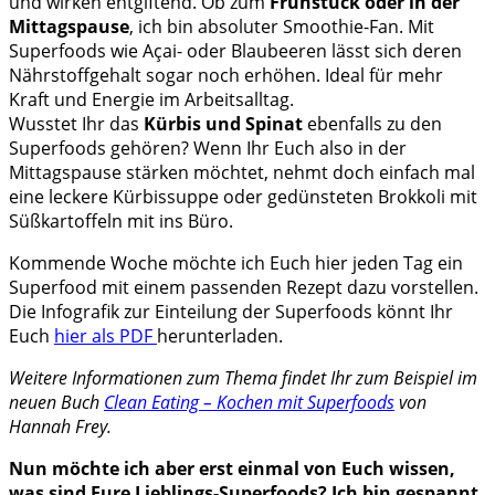
und wirken entgiftend. Ob zum
Frühstück oder in der
Mittagspause
, ich bin absoluter Smoothie-Fan. Mit
Superfoods wie Açai- oder Blaubeeren lässt sich deren
Nährstoffgehalt sogar noch erhöhen. Ideal für mehr
Kraft und Energie im Arbeitsalltag.
Wusstet Ihr das
Kürbis und Spinat
ebenfalls zu den
Superfoods gehören? Wenn Ihr
Euch also in der
Mittagspause stärken möchtet, nehmt doch einfach mal
eine leckere Kürbissuppe oder gedünsteten Brokkoli mit
Süßkartoffeln mit ins Büro.
Kommende Woche möchte ich Euch hier jeden Tag ein
Superfood mit einem passenden Rezept dazu vorstellen.
Die Infografik zur Einteilung der Superfoods könnt Ihr
Euch
hier als PDF
herunterladen.
Weitere Informationen zum Thema findet Ihr zum Beispiel im
neuen Buch
Clean Eating – Kochen mit Superfoods
von
Hannah Frey.
Nun möchte ich aber erst einmal von Euch wissen,
was sind Eure Lieblings-Superfoods? Ich bin gespannt