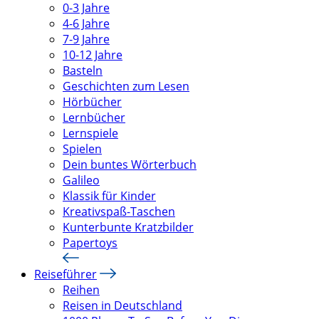
0-3 Jahre
4-6 Jahre
7-9 Jahre
10-12 Jahre
Basteln
Geschichten zum Lesen
Hörbücher
Lernbücher
Lernspiele
Spielen
Dein buntes Wörterbuch
Galileo
Klassik für Kinder
Kreativspaß-Taschen
Kunterbunte Kratzbilder
Papertoys
Reiseführer
Reihen
Reisen in Deutschland