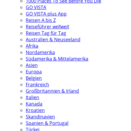
1000 Places To See Before You Die
GO VISTA
GO VISTA plus App
Reisen A bis Z
Reiseführer
weltweit
Reisen Tag für Tag
Australien & Neuseeland
Afrika
Nordamerika
Südamerika & Mittelamerika
Asien
Europa
Belgien
Frankreich
Großbritannien & Irland
Italien
Kanada
Kroatien
Skandinavien
Spanien & Portugal
Türkei