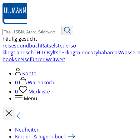
zum
Hauptinhalt
springen
häufig gesucht
reise
soundbuch
Rätsel
steuer
so
klingt
Janosch
THILO
sylt
so+klingt
nino
cozy
bahamas
Wasser
books reiseführer weltweit
Konto
0
Warenkorb
0
Merkliste
Menü
Neuheiten
Kinder- & Jugendbuch