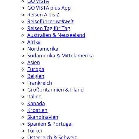
GO VISTA
GO VISTA plus App
Reisen A bis Z
Reiseführer
weltweit
Reisen Tag für Tag
Australien & Neuseeland
Afrika
Nordamerika
Südamerika & Mittelamerika
Asien
Europa
Belgien
Frankreich
Großbritannien & Irland
Italien
Kanada
Kroatien
Skandinavien
Spanien & Portugal
Türkei
Österreich & Schweiz