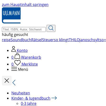
zum Hauptinhalt springen
häufig gesucht
reise
Soundbuch
Rätsel
Steuer
so klingt
THILO
janosch
sylt
so+
Konto
0
Warenkorb
0
Merkliste
Menü
Neuheiten
Kinder- & Jugendbuch
0-3 Jahre