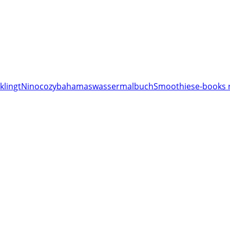
klingt
Nino
cozy
bahamas
wassermalbuch
Smoothies
e-books 