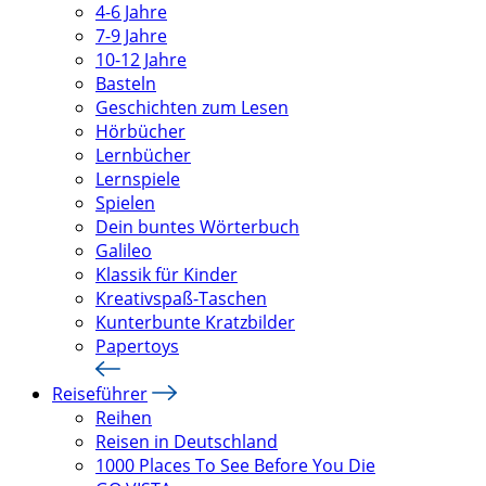
4-6 Jahre
7-9 Jahre
10-12 Jahre
Basteln
Geschichten zum Lesen
Hörbücher
Lernbücher
Lernspiele
Spielen
Dein buntes Wörterbuch
Galileo
Klassik für Kinder
Kreativspaß-Taschen
Kunterbunte Kratzbilder
Papertoys
Reiseführer
Reihen
Reisen in Deutschland
1000 Places To See Before You Die