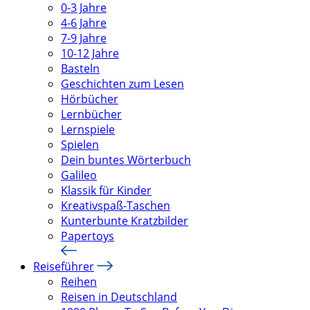
0-3 Jahre
4-6 Jahre
7-9 Jahre
10-12 Jahre
Basteln
Geschichten zum Lesen
Hörbücher
Lernbücher
Lernspiele
Spielen
Dein buntes Wörterbuch
Galileo
Klassik für Kinder
Kreativspaß-Taschen
Kunterbunte Kratzbilder
Papertoys
Reiseführer
Reihen
Reisen in Deutschland