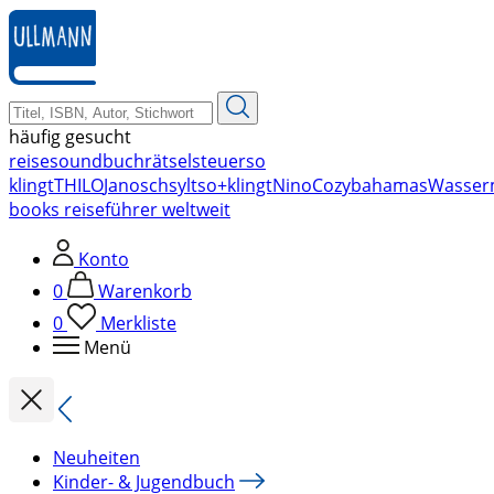
zum
Hauptinhalt
springen
häufig gesucht
reise
soundbuch
rätsel
steuer
so
klingt
THILO
Janosch
sylt
so+klingt
Nino
Cozy
bahamas
Wasser
books reiseführer weltweit
Konto
0
Warenkorb
0
Merkliste
Menü
Neuheiten
Kinder- & Jugendbuch