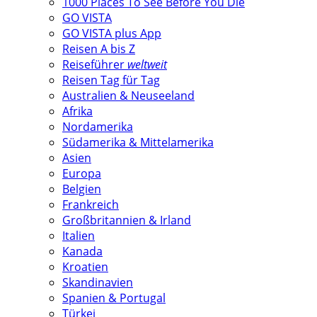
1000 Places To See Before You Die
GO VISTA
GO VISTA plus App
Reisen A bis Z
Reiseführer
weltweit
Reisen Tag für Tag
Australien & Neuseeland
Afrika
Nordamerika
Südamerika & Mittelamerika
Asien
Europa
Belgien
Frankreich
Großbritannien & Irland
Italien
Kanada
Kroatien
Skandinavien
Spanien & Portugal
Türkei