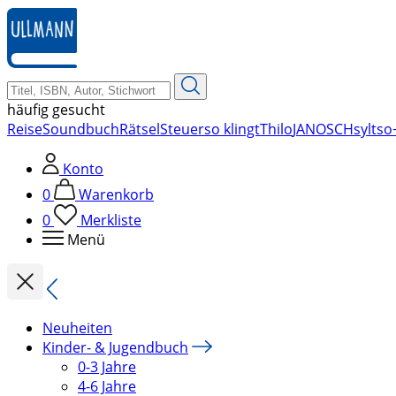
zum
Hauptinhalt
springen
häufig gesucht
Reise
Soundbuch
Rätsel
Steuer
so klingt
Thilo
JANOSCH
sylt
so
Konto
0
Warenkorb
0
Merkliste
Menü
Neuheiten
Kinder- & Jugendbuch
0-3 Jahre
4-6 Jahre