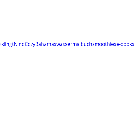
+klingt
Nino
Cozy
Bahamas
wassermalbuch
smoothies
e-books 