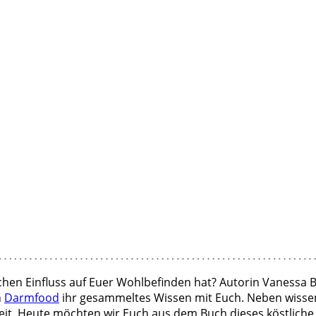
en Einfluss auf Euer Wohlbefinden hat? Autorin Vanessa Bed
h
Darmfood
ihr gesammeltes Wissen mit Euch. Neben wisse
eit. Heute möchten wir Euch aus dem Buch dieses köstliche 