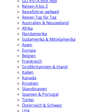
GO VISTA plus App
Reisen A bis Z
Reiseführer
weltweit
Reisen Tag für Tag
Australien & Neuseeland
Afrika
Nordamerika
Südamerika & Mittelamerika
Asien
Europa
Belgien
Frankreich
Großbritannien & Irland
Italien
Kanada
Kroatien
Skandinavien
Spanien & Portugal
Türkei
Österreich & Schweiz
USA