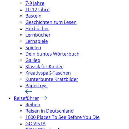
7-9 Jahre
10-12 Jahre
Basteln
Geschichten zum Lesen
Hörbücher
Lernbücher
Lernspiele
Spielen
Dein buntes Wörterbuch
Galileo
Klassik für Kinder
Kreativspaß-Taschen
Kunterbunte Kratzbilder
Papertoys
Reiseführer
Reihen
Reisen in Deutschland
1000 Places To See Before You Die
GO VISTA