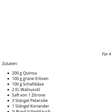
Für 4
Zutaten:
200 g Quinoa
100 g grüne Erbsen
100 g Schafskäse
2 EL Walnussöl
Saft von 1 Zitrone
3 Stängel Petersilie
1 Stängel Koriander
½ Bund Schnittlauch