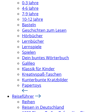
0-3 Jahre
4-6 Jahre
7-9 Jahre
10-12 Jahre
Basteln
Geschichten zum Lesen
Hörbücher
Lernbücher
Lernspiele
Spielen
Dein buntes Wörterbuch
Galileo
Klassik für Kinder
Kreativspaß-Taschen
Kunterbunte Kratzbilder
Papertoys
Reiseführer
Reihen
Reisen in Deutschland