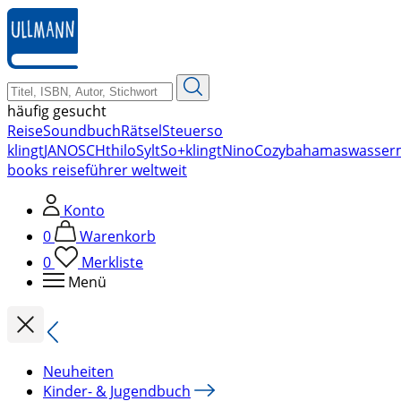
zum
Hauptinhalt
springen
häufig gesucht
Reise
Soundbuch
Rätsel
Steuer
so
klingt
JANOSCH
thilo
Sylt
So+klingt
Nino
Cozy
bahamas
wasser
books reiseführer weltweit
Konto
0
Warenkorb
0
Merkliste
Menü
Neuheiten
Kinder- & Jugendbuch