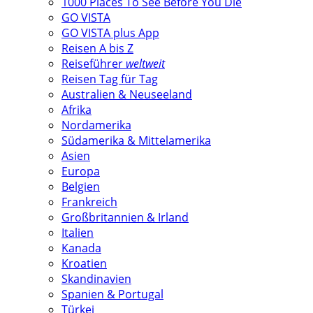
1000 Places To See Before You Die
GO VISTA
GO VISTA plus App
Reisen A bis Z
Reiseführer
weltweit
Reisen Tag für Tag
Australien & Neuseeland
Afrika
Nordamerika
Südamerika & Mittelamerika
Asien
Europa
Belgien
Frankreich
Großbritannien & Irland
Italien
Kanada
Kroatien
Skandinavien
Spanien & Portugal
Türkei