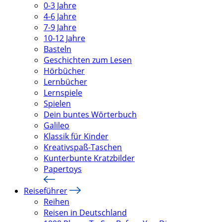
0-3 Jahre
4-6 Jahre
7-9 Jahre
10-12 Jahre
Basteln
Geschichten zum Lesen
Hörbücher
Lernbücher
Lernspiele
Spielen
Dein buntes Wörterbuch
Galileo
Klassik für Kinder
Kreativspaß-Taschen
Kunterbunte Kratzbilder
Papertoys
Reiseführer
Reihen
Reisen in Deutschland