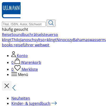
zum
Hauptinhalt
springen
häufig gesucht
Reise
Soundbuch
rätsel
steuer
so
klingt
Thilo
Janosch
sylt
so+klingt
Nino
cozy
Bahamas
wasserm
books reiseführer weltweit
Konto
0
Warenkorb
0
Merkliste
Menü
Neuheiten
Kinder- & Jugendbuch