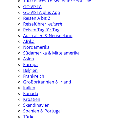
1000 Places To See Before You Die
GO VISTA
GO VISTA plus App
Reisen A bis Z
Reiseführer
weltweit
Reisen Tag für Tag
Australien & Neuseeland
Afrika
Nordamerika
Südamerika & Mittelamerika
Asien
Europa
Belgien
Frankreich
Großbritannien & Irland
Italien
Kanada
Kroatien
Skandinavien
Spanien & Portugal
Türkei