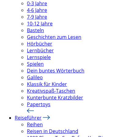
0-3 Jahre
4-6 Jahre
7-9 Jahre
10-12 Jahre
Basteln
Geschichten zum Lesen
Hörbücher
Lernbücher
Lernspiele
Spielen
Dein buntes Wörterbuch
Galileo
Klassik für Kinder
Kreativspaß-Taschen
Kunterbunte Kratzbilder
Papertoys
Reiseführer
Reihen
Reisen in Deutschland