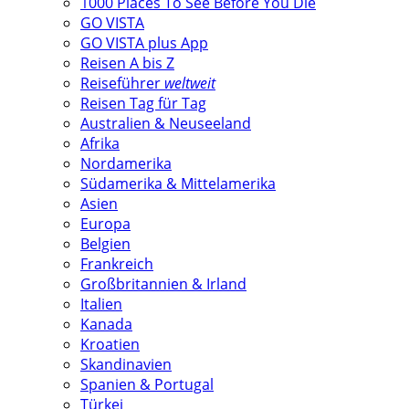
1000 Places To See Before You Die
GO VISTA
GO VISTA plus App
Reisen A bis Z
Reiseführer
weltweit
Reisen Tag für Tag
Australien & Neuseeland
Afrika
Nordamerika
Südamerika & Mittelamerika
Asien
Europa
Belgien
Frankreich
Großbritannien & Irland
Italien
Kanada
Kroatien
Skandinavien
Spanien & Portugal
Türkei