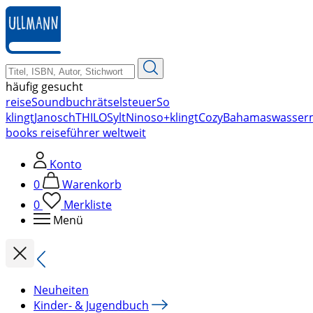
zum
Hauptinhalt
springen
häufig gesucht
reise
Soundbuch
rätsel
steuer
So
klingt
Janosch
THILO
Sylt
Nino
so+klingt
Cozy
Bahamas
wasser
books reiseführer weltweit
Konto
0
Warenkorb
0
Merkliste
Menü
Neuheiten
Kinder- & Jugendbuch