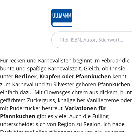
zum
Hauptinhalt
springen
Für Jecken und Karnevalisten beginnt im Februar die
bunte und spaßige Karnevalszeit. Gleich, ob Ihr sie
unter
Berliner, Krapfen oder Pfannkuchen
kennt,
reise
soundbuch
Rätse
zum Karneval und zu Silvester gehören Pfannkuchen
einfach dazu. Mit Clownsgesichtern aus dickem, bunt
wassermalbuch
Smoothie
gefärbtem Zuckerguss, knallgelber Vanillecreme oder
mit Puderzucker bestreut,
Variationen für
Pfannkuchen
gibt es viele. Auch die Fülling
unterscheidet sich von Region zu Region. Ich habe