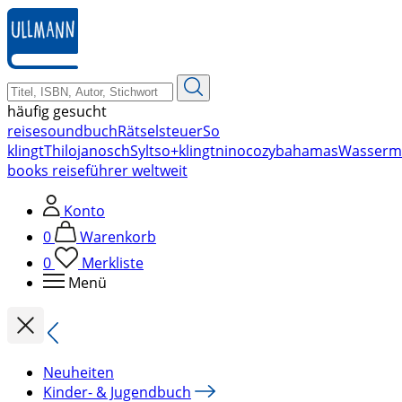
zum
Hauptinhalt
springen
häufig gesucht
reise
soundbuch
Rätsel
steuer
So
klingt
Thilo
janosch
Sylt
so+klingt
nino
cozy
bahamas
Wasserm
books reiseführer weltweit
Konto
0
Warenkorb
0
Merkliste
Menü
Neuheiten
Kinder- & Jugendbuch