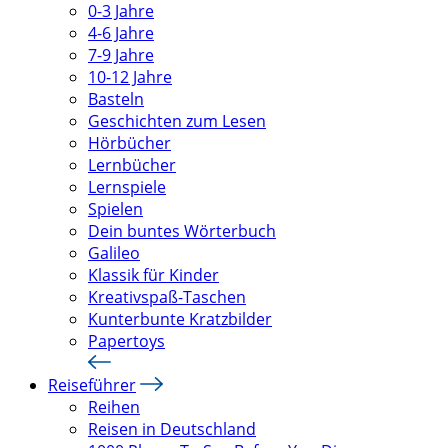
0-3 Jahre
4-6 Jahre
7-9 Jahre
10-12 Jahre
Basteln
Geschichten zum Lesen
Hörbücher
Lernbücher
Lernspiele
Spielen
Dein buntes Wörterbuch
Galileo
Klassik für Kinder
Kreativspaß-Taschen
Kunterbunte Kratzbilder
Papertoys
Reiseführer
Reihen
Reisen in Deutschland