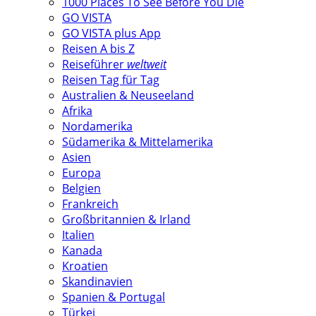
1000 Places To See Before You Die
GO VISTA
GO VISTA plus App
Reisen A bis Z
Reiseführer
weltweit
Reisen Tag für Tag
Australien & Neuseeland
Afrika
Nordamerika
Südamerika & Mittelamerika
Asien
Europa
Belgien
Frankreich
Großbritannien & Irland
Italien
Kanada
Kroatien
Skandinavien
Spanien & Portugal
Türkei