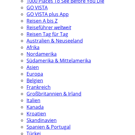
1000 Places To See Before You Die
GO VISTA
GO VISTA plus App
Reisen A bis Z
Reiseführer
weltweit
Reisen Tag für Tag
Australien & Neuseeland
Afrika
Nordamerika
Südamerika & Mittelamerika
Asien
Europa
Belgien
Frankreich
Großbritannien & Irland
Italien
Kanada
Kroatien
Skandinavien
Spanien & Portugal
Türkei