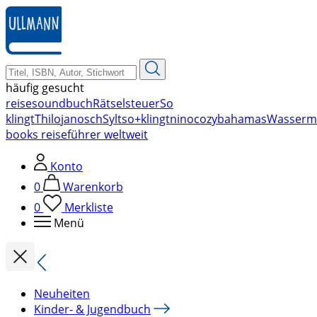
zum
Hauptinhalt
springen
häufig gesucht
reise
soundbuch
Rätsel
steuer
So
klingt
Thilo
janosch
Sylt
so+klingt
nino
cozy
bahamas
Wasserm
books reiseführer weltweit
Konto
0
Warenkorb
0
Merkliste
Menü
Neuheiten
Kinder- & Jugendbuch