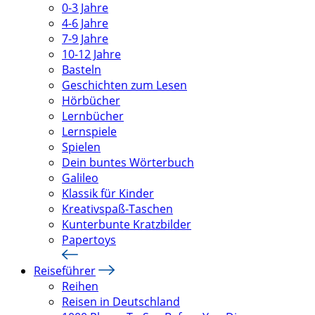
0-3 Jahre
4-6 Jahre
7-9 Jahre
10-12 Jahre
Basteln
Geschichten zum Lesen
Hörbücher
Lernbücher
Lernspiele
Spielen
Dein buntes Wörterbuch
Galileo
Klassik für Kinder
Kreativspaß-Taschen
Kunterbunte Kratzbilder
Papertoys
Reiseführer
Reihen
Reisen in Deutschland