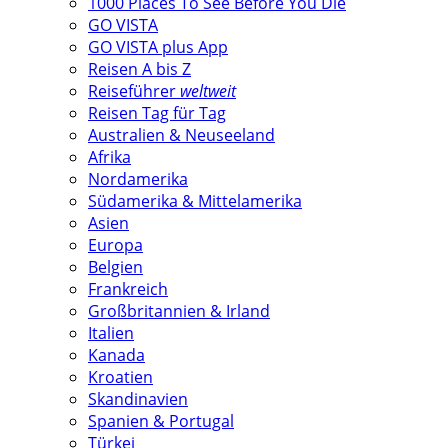
1000 Places To See Before You Die
GO VISTA
GO VISTA plus App
Reisen A bis Z
Reiseführer
weltweit
Reisen Tag für Tag
Australien & Neuseeland
Afrika
Nordamerika
Südamerika & Mittelamerika
Asien
Europa
Belgien
Frankreich
Großbritannien & Irland
Italien
Kanada
Kroatien
Skandinavien
Spanien & Portugal
Türkei