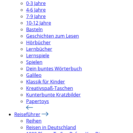
0-3 Jahre
4-6 Jahre
7-9 Jahre
10-12 Jahre
Basteln
Geschichten zum Lesen
Hörbücher
Lernbücher
Lernspiele
Spielen
Dein buntes Wörterbuch
Galileo
Klassik für Kinder
Kreativspaß-Taschen
Kunterbunte Kratzbilder
Papertoys
Reiseführer
Reihen
Reisen in Deutschland