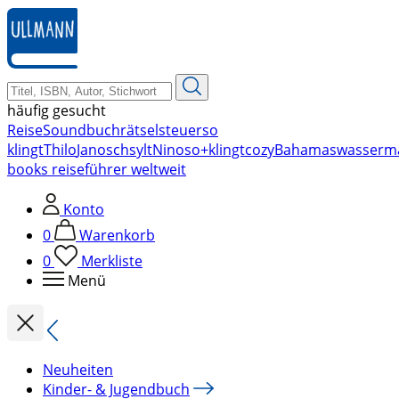
zum
Hauptinhalt
springen
häufig gesucht
Reise
Soundbuch
rätsel
steuer
so
klingt
Thilo
Janosch
sylt
Nino
so+klingt
cozy
Bahamas
wasserm
books reiseführer weltweit
Konto
0
Warenkorb
0
Merkliste
Menü
Neuheiten
Kinder- & Jugendbuch