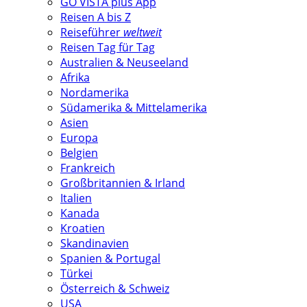
GO VISTA plus App
Reisen A bis Z
Reiseführer
weltweit
Reisen Tag für Tag
Australien & Neuseeland
Afrika
Nordamerika
Südamerika & Mittelamerika
Asien
Europa
Belgien
Frankreich
Großbritannien & Irland
Italien
Kanada
Kroatien
Skandinavien
Spanien & Portugal
Türkei
Österreich & Schweiz
USA