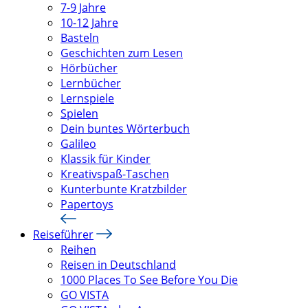
7-9 Jahre
10-12 Jahre
Basteln
Geschichten zum Lesen
Hörbücher
Lernbücher
Lernspiele
Spielen
Dein buntes Wörterbuch
Galileo
Klassik für Kinder
Kreativspaß-Taschen
Kunterbunte Kratzbilder
Papertoys
Reiseführer
Reihen
Reisen in Deutschland
1000 Places To See Before You Die
GO VISTA