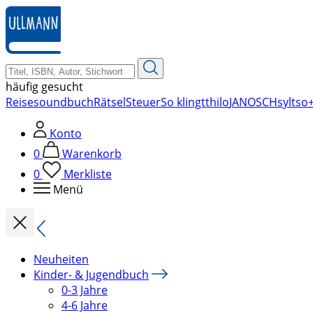
zum
Hauptinhalt
springen
häufig gesucht
Reise
soundbuch
Rätsel
Steuer
So klingt
thilo
JANOSCH
sylt
so+
Konto
0
Warenkorb
0
Merkliste
Menü
Neuheiten
Kinder- & Jugendbuch
0-3 Jahre
4-6 Jahre