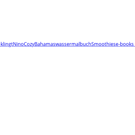
klingt
Nino
Cozy
Bahamas
wassermalbuch
Smoothies
e-books 