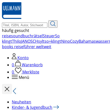
zum
Hauptinhalt
springen
häufig gesucht
reise
soundbuch
rätsel
Steuer
So
klingt
Thilo
JANOSCH
sylt
so+klingt
Nino
Cozy
Bahamas
wasser
books reiseführer weltweit
Konto
0
Warenkorb
0
Merkliste
Menü
Neuheiten
Kinder- & Jugendbuch