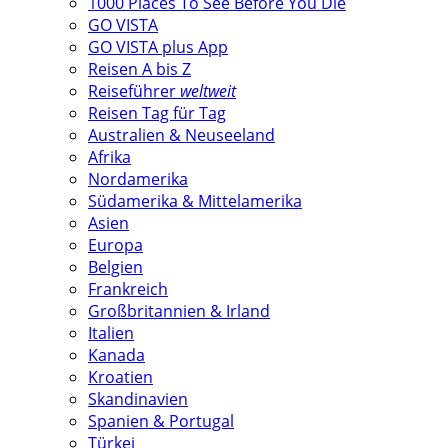
1000 Places To See Before You Die
GO VISTA
GO VISTA plus App
Reisen A bis Z
Reiseführer
weltweit
Reisen Tag für Tag
Australien & Neuseeland
Afrika
Nordamerika
Südamerika & Mittelamerika
Asien
Europa
Belgien
Frankreich
Großbritannien & Irland
Italien
Kanada
Kroatien
Skandinavien
Spanien & Portugal
Türkei