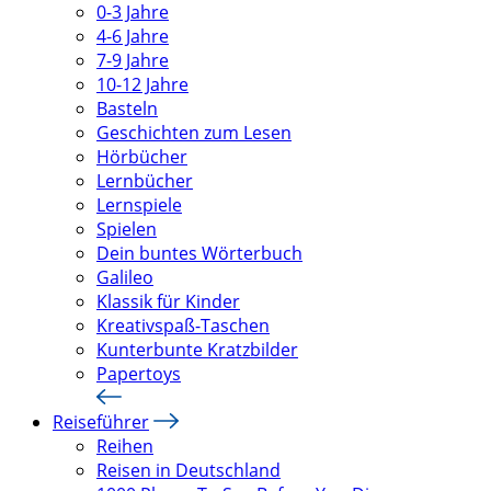
0-3 Jahre
4-6 Jahre
7-9 Jahre
10-12 Jahre
Basteln
Geschichten zum Lesen
Hörbücher
Lernbücher
Lernspiele
Spielen
Dein buntes Wörterbuch
Galileo
Klassik für Kinder
Kreativspaß-Taschen
Kunterbunte Kratzbilder
Papertoys
Reiseführer
Reihen
Reisen in Deutschland