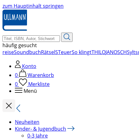
zum Hauptinhalt springen
häufig gesucht
reise
Soundbuch
Rätsel
STeuer
So klingt
THILO
JANOSCH
Sylt
s
Konto
0
Warenkorb
0
Merkliste
Menü
Neuheiten
Kinder- & Jugendbuch
0-3 Jahre