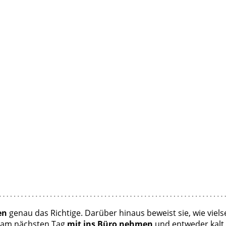
en
genau das Richtige. Darüber hinaus beweist sie, wie vielse
ut am nächsten Tag
mit ins Büro nehmen
und entweder kalt