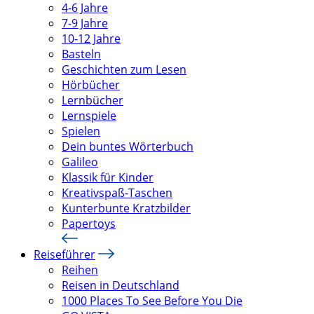
4-6 Jahre
7-9 Jahre
10-12 Jahre
Basteln
Geschichten zum Lesen
Hörbücher
Lernbücher
Lernspiele
Spielen
Dein buntes Wörterbuch
Galileo
Klassik für Kinder
Kreativspaß-Taschen
Kunterbunte Kratzbilder
Papertoys
Reiseführer
Reihen
Reisen in Deutschland
1000 Places To See Before You Die