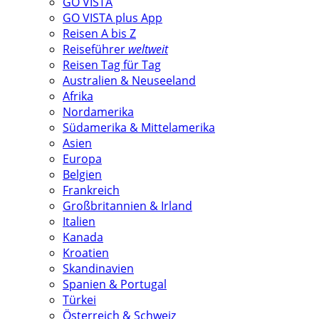
GO VISTA
GO VISTA plus App
Reisen A bis Z
Reiseführer
weltweit
Reisen Tag für Tag
Australien & Neuseeland
Afrika
Nordamerika
Südamerika & Mittelamerika
Asien
Europa
Belgien
Frankreich
Großbritannien & Irland
Italien
Kanada
Kroatien
Skandinavien
Spanien & Portugal
Türkei
Österreich & Schweiz