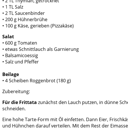
• 2 TL Thymian, getrocknet
• 1 TL Salz
• 2 TL Saucenbinder
• 200 g Hühnerbrühe
• 100 g Käse, gerieben (Pizzakäse)
Salat
• 600 g Tomaten
• etwas Schnittlauch als Garnierung
• Balsamicoessig
• Salz und Pfeffer
Beilage
• 4 Scheiben Roggenbrot (180 g)
Zubereitung:
Für die Frittata
zunächst den Lauch putzen, in dünne Sche
schneiden.
Eine hohe Tarte-Form mit Öl einfetten. Dann Eier, Frischk
und Hühnchen darauf verteilen. Mit dem Rest der Eimass