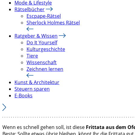
Mode & Lifestyle
Rätselbücher
Escpape-Rätsel
Sherlock Holmes Rätsel
Ratgeber & Wissen
Do It Yourself
Kulturgeschichte
Tiere
Wissenschaft
Zeichnen lernen
Kunst & Architektur
Steuern sparen
E-Books
Wenn es schnell gehen soll, ist diese
Frittata aus dem Of
Beste: Sollte etwas übrig bleiben, könnt Ihr die Frittata g