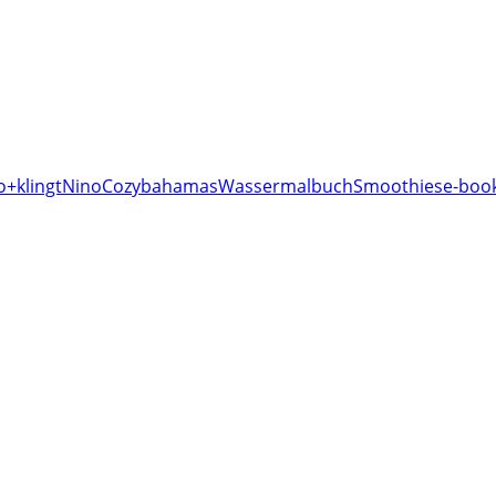
o+klingt
Nino
Cozy
bahamas
Wassermalbuch
Smoothies
e-book