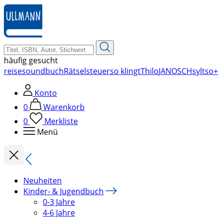
zum
Hauptinhalt
springen
häufig gesucht
reise
soundbuch
Rätsel
steuer
so klingt
Thilo
JANOSCH
sylt
so+
Konto
0
Warenkorb
0
Merkliste
Menü
Neuheiten
Kinder- & Jugendbuch
0-3 Jahre
4-6 Jahre