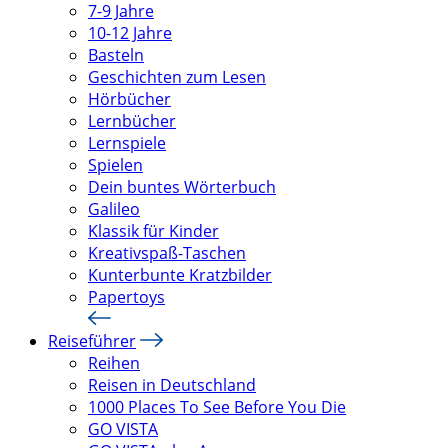
7-9 Jahre
10-12 Jahre
Basteln
Geschichten zum Lesen
Hörbücher
Lernbücher
Lernspiele
Spielen
Dein buntes Wörterbuch
Galileo
Klassik für Kinder
Kreativspaß-Taschen
Kunterbunte Kratzbilder
Papertoys
Reiseführer
Reihen
Reisen in Deutschland
1000 Places To See Before You Die
GO VISTA