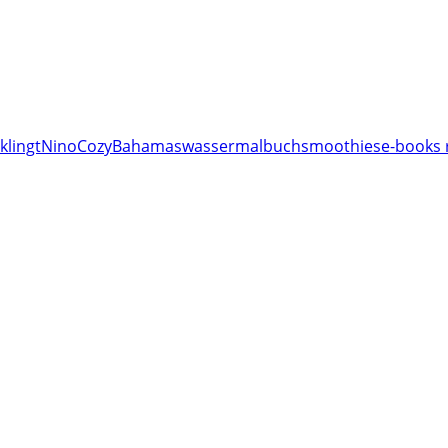
klingt
Nino
Cozy
Bahamas
wassermalbuch
smoothies
e-books 