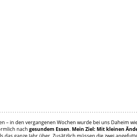
n – in den vergangenen Wochen wurde bei uns Daheim wieder
förmlich nach
gesundem Essen
.
Mein Ziel: Mit kleinen Änd
ls das ganze Jahr über. Zusätzlich müssen die zwei angefut