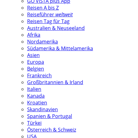
GO VISTA plus App
Reisen A bis Z
Reiseführer
weltweit
Reisen Tag für Tag
Australien & Neuseeland
Afrika
Nordamerika
Südamerika & Mittelamerika
Asien
Europa
Belgien
Frankreich
Großbritannien & Irland
Italien
Kanada
Kroatien
Skandinavien
Spanien & Portugal
Türkei
Österreich & Schweiz
USA