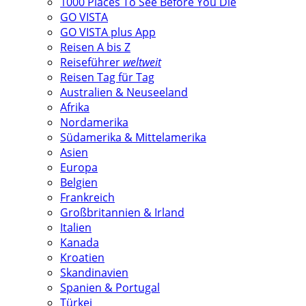
1000 Places To See Before You Die
GO VISTA
GO VISTA plus App
Reisen A bis Z
Reiseführer
weltweit
Reisen Tag für Tag
Australien & Neuseeland
Afrika
Nordamerika
Südamerika & Mittelamerika
Asien
Europa
Belgien
Frankreich
Großbritannien & Irland
Italien
Kanada
Kroatien
Skandinavien
Spanien & Portugal
Türkei