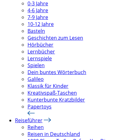
0-3 Jahre
4-6 Jahre
7-9 Jahre
10-12 Jahre
Basteln
Geschichten zum Lesen
Hörbücher
Lernbücher
Lernspiele
Spielen
Dein buntes Wörterbuch
Galileo
Klassik für Kinder
Kreativspaß-Taschen
Kunterbunte Kratzbilder
Papertoys
Reiseführer
Reihen
Reisen in Deutschland