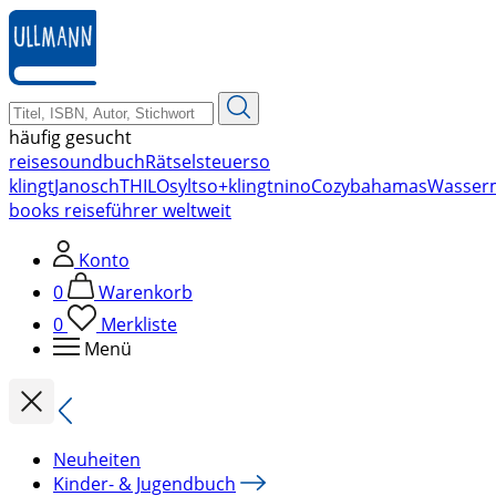
zum
Hauptinhalt
springen
häufig gesucht
reise
soundbuch
Rätsel
steuer
so
klingt
Janosch
THILO
sylt
so+klingt
nino
Cozy
bahamas
Wasser
books reiseführer weltweit
Konto
0
Warenkorb
0
Merkliste
Menü
Neuheiten
Kinder- & Jugendbuch