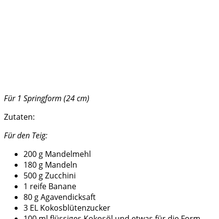
Für 1 Springform (24 cm)
Zutaten:
Für den Teig:
200 g Mandelmehl
180 g Mandeln
500 g Zucchini
1 reife Banane
80 g Agavendicksaft
3 EL Kokosblütenzucker
100 ml flüssiges Kokosöl und etwas für die Form