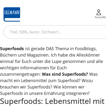
zum
Hauptinhalt
springen
Konto
Wa
Superfoods
ist gerade DAS Thema in Foodblogs,
Büchern und Magazinen. Ich habe die Alleskönner
einmal für Euch unter die Lupe genommen und alle
reise
soundbuch
rätsel
steuer
So kli
wichtigen Informationen für Euch
zusammengetragen:
Was sind Superfoods?
Was
Thilo
janosch
Sylt
so+klingt
nino
macht ein Lebensmittel zum Superfood? Wozu
Bahamas
wassermalbuch
Smoothies
brauchen wir Superfoods? Wie können wir
Superfoods in unsere Ernährung integrieren?
e-books reiseführer weltweit
Superfoods: Lebensmittel mit