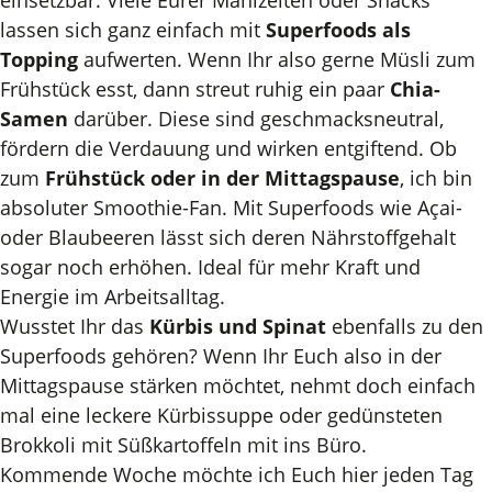
einsetzbar. Viele Eurer Mahlzeiten oder Snacks
lassen sich ganz einfach mit
Superfoods als
Topping
aufwerten. Wenn Ihr also gerne Müsli zum
Frühstück esst, dann streut ruhig ein paar
Chia-
Samen
darüber. Diese sind geschmacksneutral,
fördern die Verdauung und wirken entgiftend. Ob
zum
Frühstück oder in der Mittagspause
, ich bin
absoluter Smoothie-Fan. Mit Superfoods wie Açai-
oder Blaubeeren lässt sich deren Nährstoffgehalt
sogar noch erhöhen. Ideal für mehr Kraft und
Energie im Arbeitsalltag.
Wusstet Ihr das
Kürbis und Spinat
ebenfalls zu den
Superfoods gehören? Wenn Ihr
Euch also in der
Mittagspause stärken möchtet, nehmt doch einfach
mal eine leckere Kürbissuppe oder gedünsteten
Brokkoli mit Süßkartoffeln mit ins Büro.
Kommende Woche möchte ich Euch hier jeden Tag