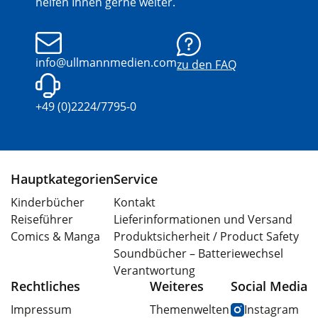
helfen Ihnen gerne weiter.
info@ullmannmedien.com
zu den FAQ
+49 (0)2224/7795-0
Hauptkategorien
Service
Kinderbücher
Kontakt
Reiseführer
Lieferinformationen und Versand
Comics & Manga
Produktsicherheit / Product Safety
Soundbücher – Batteriewechsel
Verantwortung
Rechtliches
Weiteres
Social Media
Impressum
Themenwelten
Instagram