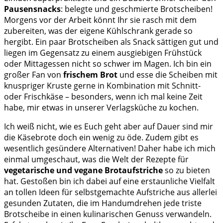
Pausensnacks
: belegte und geschmierte Brotscheiben!
Morgens vor der Arbeit könnt Ihr sie rasch mit dem
zubereiten, was der eigene Kühlschrank gerade so
hergibt. Ein paar Brotscheiben als Snack sättigen gut und
liegen im Gegensatz zu einem ausgiebigen Frühstück
oder Mittagessen nicht so schwer im Magen. Ich bin ein
großer Fan von
frischem Brot
und esse die Scheiben mit
knuspriger Kruste gerne in Kombination mit Schnitt-
oder Frischkäse – besonders, wenn ich mal keine Zeit
habe, mir etwas in unserer Verlagsküche zu kochen.
Ich weiß nicht, wie es Euch geht aber auf Dauer sind mir
die Käsebrote doch ein wenig zu öde. Zudem gibt es
wesentlich gesündere Alternativen! Daher habe ich mich
einmal umgeschaut, was die Welt der Rezepte für
vegetarische und vegane Brotaufstriche
so zu bieten
hat. Gestoßen bin ich dabei auf eine erstaunliche Vielfalt
an tollen Ideen für selbstgemachte Aufstriche aus allerlei
gesunden Zutaten, die im Handumdrehen jede triste
Brotscheibe in einen kulinarischen Genuss verwandeln.