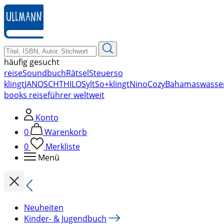
zum
Hauptinhalt
springen
häufig gesucht
reise
Soundbuch
Rätsel
Steuer
so
klingt
JANOSCH
THILO
Sylt
So+klingt
Nino
Cozy
Bahamas
wasse
books reiseführer weltweit
Konto
0
Warenkorb
0
Merkliste
Menü
Neuheiten
Kinder- & Jugendbuch