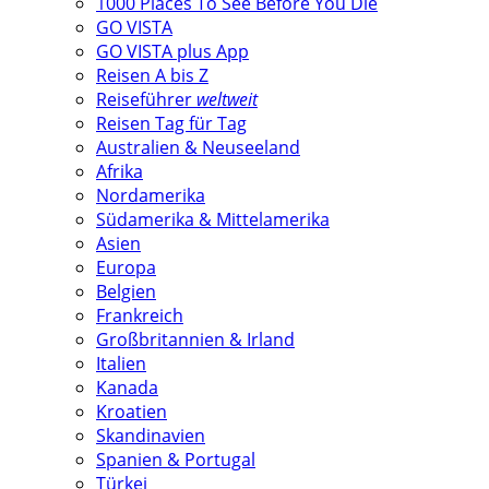
1000 Places To See Before You Die
GO VISTA
GO VISTA plus App
Reisen A bis Z
Reiseführer
weltweit
Reisen Tag für Tag
Australien & Neuseeland
Afrika
Nordamerika
Südamerika & Mittelamerika
Asien
Europa
Belgien
Frankreich
Großbritannien & Irland
Italien
Kanada
Kroatien
Skandinavien
Spanien & Portugal
Türkei