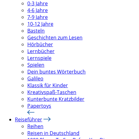
0-3 Jahre
4-6 Jahre
7-9 Jahre
10-12 Jahre
Basteln
Geschichten zum Lesen
Hörbücher
Lernbücher
Lernspiele
Spielen
Dein buntes Wörterbuch
Galileo
Klassik für Kinder
Kreativspaß-Taschen
Kunterbunte Kratzbilder
Papertoys
Reiseführer
Reihen
Reisen in Deutschland