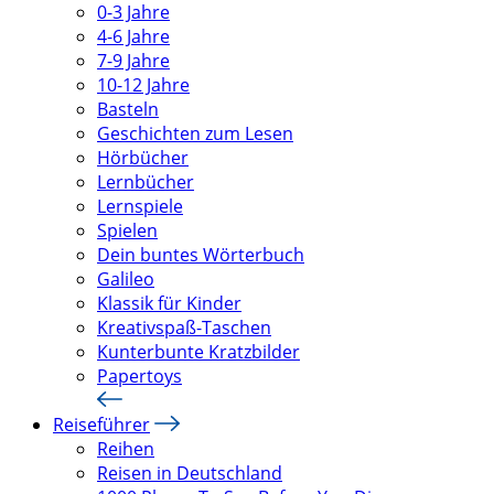
0-3 Jahre
4-6 Jahre
7-9 Jahre
10-12 Jahre
Basteln
Geschichten zum Lesen
Hörbücher
Lernbücher
Lernspiele
Spielen
Dein buntes Wörterbuch
Galileo
Klassik für Kinder
Kreativspaß-Taschen
Kunterbunte Kratzbilder
Papertoys
Reiseführer
Reihen
Reisen in Deutschland