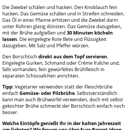
Die Zwiebel schälen und hacken. Den Knoblauch fein
hacken. Das Gemüse schälen und in Streifen schneiden.
Das Öl in einer Pfanne erhitzen und die Zwiebel darin
unter Rühren glasig dünsten. Das Gemüse dazugeben,
mit der Brühe aufgießen und
30 Minuten köcheln
lassen
. Die eingelegte Rote Bete und Flüssigkeit
dazugeben. Mit Salz und Pfeffer würzen.
Den Borschtsch
direkt aus dem Topf servieren
.
Eingelegte Gurken, Schmand oder Crème fraîche und,
falls vorhanden, fein gewürfeltes Brühfleisch in
separaten Schüsselchen anrichten.
Tipp:
Vegetarier verwenden statt der Fleischbrühe
einfach
Gemüse- oder Pilzbrühe
. Selbstverständlich
kann man auch Brühwürfel verwenden, doch mit selbst
gekochter Brühe schmeckt der Borschtsch einfach noch
besser.
Welche Eintöpfe genießt Ihr in der kalten Jahreszeit
am liebsten? Wir freuen uns über Eure Rezept-Ideen.