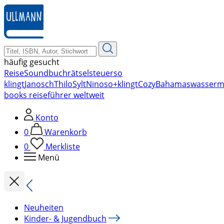
zum
Hauptinhalt
springen
häufig gesucht
Reise
Soundbuch
rätsel
steuer
so
klingt
Janosch
Thilo
Sylt
Nino
so+klingt
Cozy
Bahamas
wasserm
books reiseführer weltweit
Konto
0
Warenkorb
0
Merkliste
Menü
Neuheiten
Kinder- & Jugendbuch