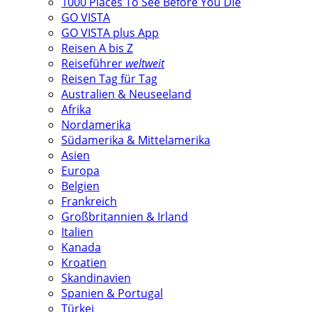
1000 Places To See Before You Die
GO VISTA
GO VISTA plus App
Reisen A bis Z
Reiseführer
weltweit
Reisen Tag für Tag
Australien & Neuseeland
Afrika
Nordamerika
Südamerika & Mittelamerika
Asien
Europa
Belgien
Frankreich
Großbritannien & Irland
Italien
Kanada
Kroatien
Skandinavien
Spanien & Portugal
Türkei