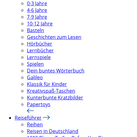
0-3 Jahre
4-6 Jahre
7-9 Jahre
10-12 Jahre
Basteln
Geschichten zum Lesen
Hörbücher
Lernbücher
Lernspiele
Spielen
Dein buntes Wörterbuch
Galileo
Klassik für Kinder
Kreativspaß-Taschen
Kunterbunte Kratzbilder
Papertoys
Reiseführer
Reihen
Reisen in Deutschland