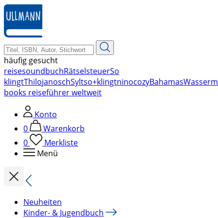
zum
Hauptinhalt
springen
häufig gesucht
reise
soundbuch
Rätsel
steuer
So
klingt
Thilo
janosch
Sylt
so+klingt
nino
cozy
Bahamas
Wasserm
books reiseführer weltweit
Konto
0
Warenkorb
0
Merkliste
Menü
Neuheiten
Kinder- & Jugendbuch