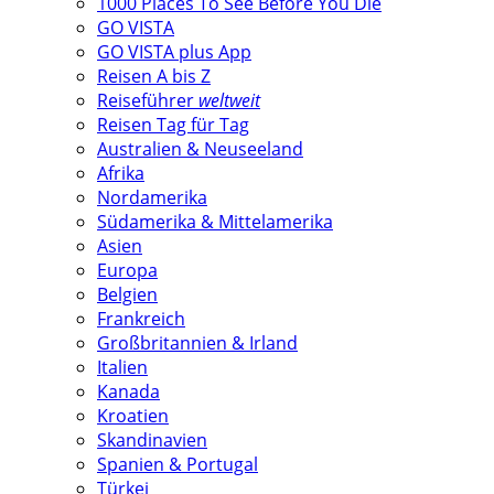
1000 Places To See Before You Die
GO VISTA
GO VISTA plus App
Reisen A bis Z
Reiseführer
weltweit
Reisen Tag für Tag
Australien & Neuseeland
Afrika
Nordamerika
Südamerika & Mittelamerika
Asien
Europa
Belgien
Frankreich
Großbritannien & Irland
Italien
Kanada
Kroatien
Skandinavien
Spanien & Portugal
Türkei