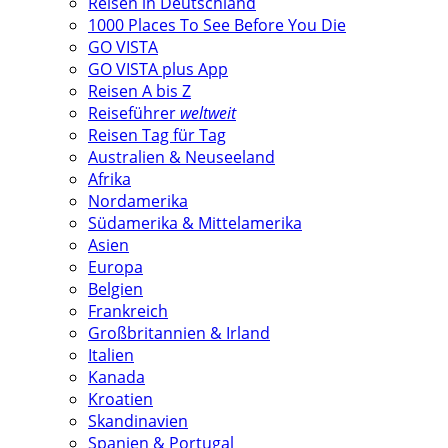
Reisen in Deutschland
1000 Places To See Before You Die
GO VISTA
GO VISTA plus App
Reisen A bis Z
Reiseführer
weltweit
Reisen Tag für Tag
Australien & Neuseeland
Afrika
Nordamerika
Südamerika & Mittelamerika
Asien
Europa
Belgien
Frankreich
Großbritannien & Irland
Italien
Kanada
Kroatien
Skandinavien
Spanien & Portugal