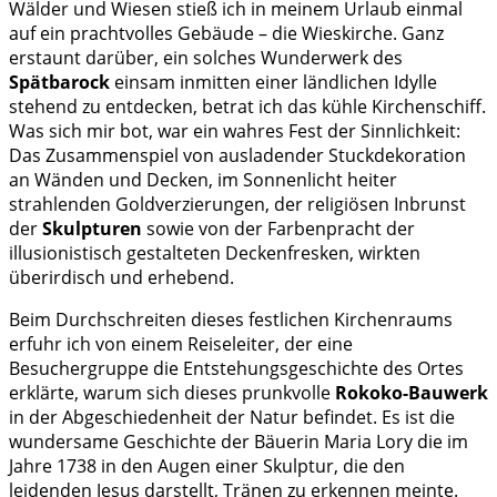
Wälder und Wiesen stieß ich in meinem Urlaub einmal
auf ein prachtvolles Gebäude – die Wieskirche. Ganz
erstaunt darüber, ein solches Wunderwerk des
Spätbarock
einsam inmitten einer ländlichen Idylle
stehend zu entdecken, betrat ich das kühle Kirchenschiff.
Was sich mir bot, war ein wahres Fest der Sinnlichkeit:
Das Zusammenspiel von ausladender Stuckdekoration
an Wänden und Decken, im Sonnenlicht heiter
strahlenden Goldverzierungen, der religiösen Inbrunst
der
Skulpturen
sowie von der Farbenpracht der
illusionistisch gestalteten Deckenfresken, wirkten
überirdisch und erhebend.
Beim Durchschreiten dieses festlichen Kirchenraums
erfuhr ich von einem Reiseleiter, der eine
Besuchergruppe die Entstehungsgeschichte des Ortes
erklärte, warum sich dieses prunkvolle
Rokoko-Bauwerk
in der Abgeschiedenheit der Natur befindet. Es ist die
wundersame Geschichte der Bäuerin Maria Lory die im
Jahre 1738 in den Augen einer Skulptur, die den
leidenden Jesus darstellt, Tränen zu erkennen meinte.