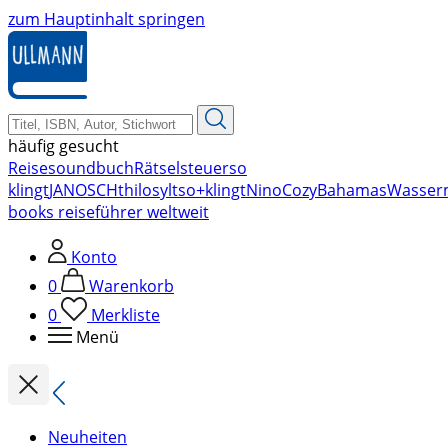
zum Hauptinhalt springen
häufig gesucht
Reise
soundbuch
Rätsel
steuer
so
klingt
JANOSCH
thilo
sylt
so+klingt
Nino
Cozy
Bahamas
Wasser
books reiseführer weltweit
Konto
0
Warenkorb
0
Merkliste
Menü
Neuheiten