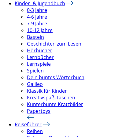
Kinder- & Jugendbuch
0-3 Jahre
4-6 Jahre
7-9 Jahre
10-12 Jahre
Basteln
Geschichten zum Lesen
Hörbücher
Lernbücher
Lernspiele
Spielen
Dein buntes Wörterbuch
Galileo
Klassik für Kinder
Kreativspaß-Taschen
Kunterbunte Kratzbilder
Papertoys
Reiseführer
Reihen