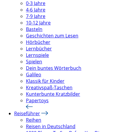
0-3 Jahre
4-6 Jahre
7-9 Jahre
10-12 Jahre
Basteln
Geschichten zum Lesen
Hörbücher
Lernbücher
Lernspiele
Spielen
Dein buntes Wörterbuch
Galileo
Klassik für Kinder
Kreativspaß-Taschen
Kunterbunte Kratzbilder
Papertoys
Reiseführer
Reihen
Reisen in Deutschland