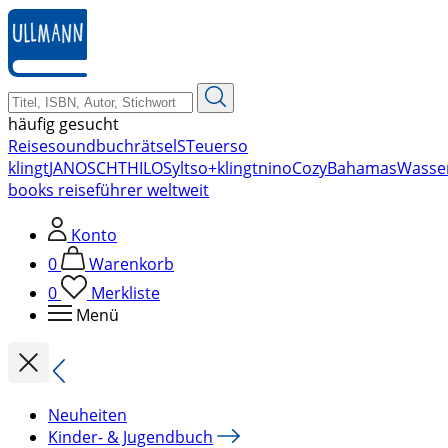
zum
Hauptinhalt
springen
häufig gesucht
Reise
soundbuch
rätsel
STeuer
so
klingt
JANOSCH
THILO
Sylt
so+klingt
nino
Cozy
Bahamas
Wasse
books reiseführer weltweit
Konto
0
Warenkorb
0
Merkliste
Menü
Neuheiten
Kinder- & Jugendbuch