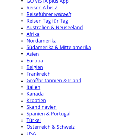
GO VISTA plus App
Reisen A bis Z
Reiseführer
weltweit
Reisen Tag für Tag
Australien & Neuseeland
Afrika
Nordamerika
Südamerika & Mittelamerika
Asien
Europa
Belgien
Frankreich
Großbritannien & Irland
Italien
Kanada
Kroatien
Skandinavien
Spanien & Portugal
Türkei
Österreich & Schweiz
USA