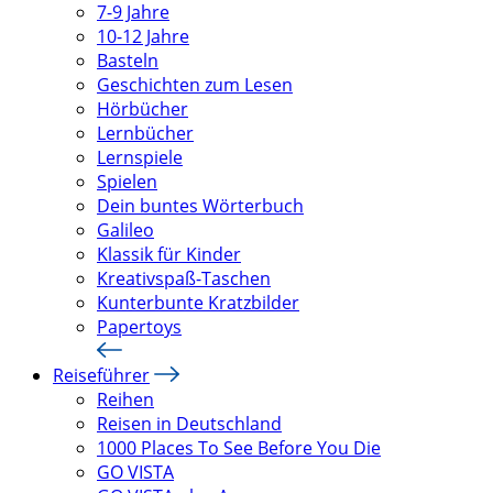
7-9 Jahre
10-12 Jahre
Basteln
Geschichten zum Lesen
Hörbücher
Lernbücher
Lernspiele
Spielen
Dein buntes Wörterbuch
Galileo
Klassik für Kinder
Kreativspaß-Taschen
Kunterbunte Kratzbilder
Papertoys
Reiseführer
Reihen
Reisen in Deutschland
1000 Places To See Before You Die
GO VISTA