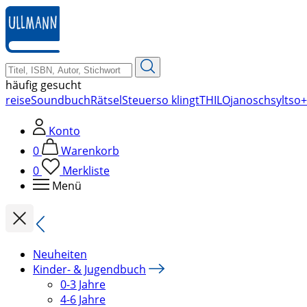
zum
Hauptinhalt
springen
häufig gesucht
reise
Soundbuch
Rätsel
Steuer
so klingt
THILO
janosch
sylt
so+
Konto
0
Warenkorb
0
Merkliste
Menü
Neuheiten
Kinder- & Jugendbuch
0-3 Jahre
4-6 Jahre