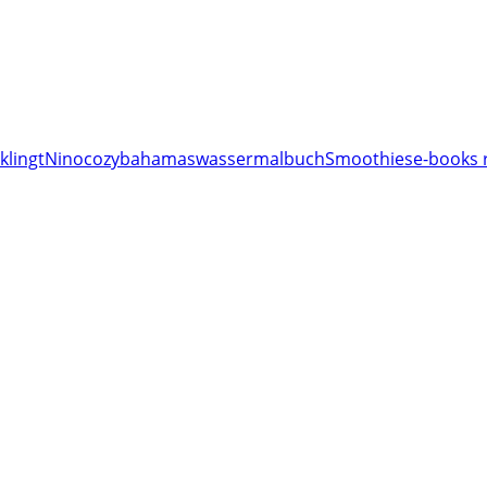
klingt
Nino
cozy
bahamas
wassermalbuch
Smoothies
e-books 