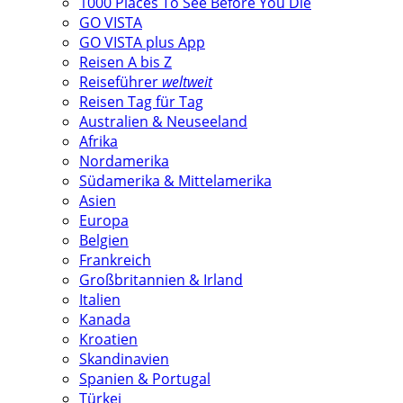
1000 Places To See Before You Die
GO VISTA
GO VISTA plus App
Reisen A bis Z
Reiseführer
weltweit
Reisen Tag für Tag
Australien & Neuseeland
Afrika
Nordamerika
Südamerika & Mittelamerika
Asien
Europa
Belgien
Frankreich
Großbritannien & Irland
Italien
Kanada
Kroatien
Skandinavien
Spanien & Portugal
Türkei