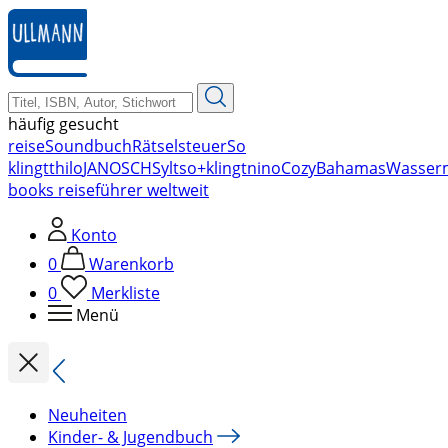
zum
Hauptinhalt
springen
häufig gesucht
reise
Soundbuch
Rätsel
steuer
So
klingt
thilo
JANOSCH
Sylt
so+klingt
nino
Cozy
Bahamas
Wasser
books reiseführer weltweit
Konto
0
Warenkorb
0
Merkliste
Menü
Neuheiten
Kinder- & Jugendbuch