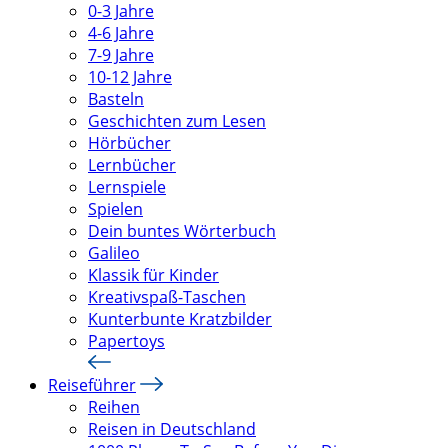
0-3 Jahre
4-6 Jahre
7-9 Jahre
10-12 Jahre
Basteln
Geschichten zum Lesen
Hörbücher
Lernbücher
Lernspiele
Spielen
Dein buntes Wörterbuch
Galileo
Klassik für Kinder
Kreativspaß-Taschen
Kunterbunte Kratzbilder
Papertoys
Reiseführer
Reihen
Reisen in Deutschland