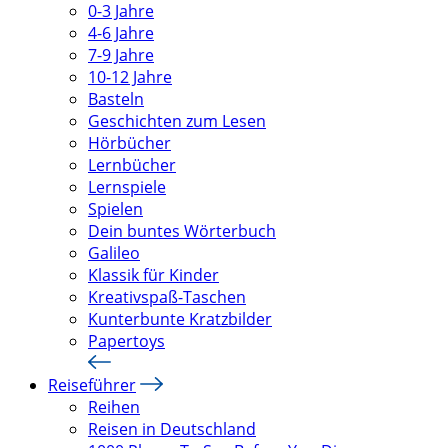
0-3 Jahre
4-6 Jahre
7-9 Jahre
10-12 Jahre
Basteln
Geschichten zum Lesen
Hörbücher
Lernbücher
Lernspiele
Spielen
Dein buntes Wörterbuch
Galileo
Klassik für Kinder
Kreativspaß-Taschen
Kunterbunte Kratzbilder
Papertoys
Reiseführer
Reihen
Reisen in Deutschland