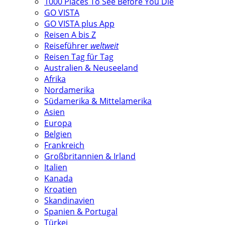
1000 Places To See Before You Die
GO VISTA
GO VISTA plus App
Reisen A bis Z
Reiseführer
weltweit
Reisen Tag für Tag
Australien & Neuseeland
Afrika
Nordamerika
Südamerika & Mittelamerika
Asien
Europa
Belgien
Frankreich
Großbritannien & Irland
Italien
Kanada
Kroatien
Skandinavien
Spanien & Portugal
Türkei