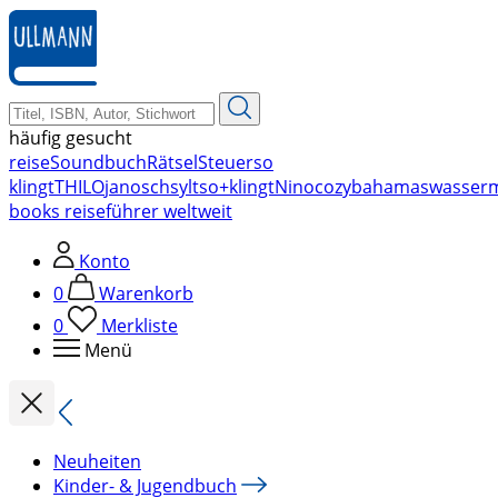
zum
Hauptinhalt
springen
häufig gesucht
reise
Soundbuch
Rätsel
Steuer
so
klingt
THILO
janosch
sylt
so+klingt
Nino
cozy
bahamas
wasser
books reiseführer weltweit
Konto
0
Warenkorb
0
Merkliste
Menü
Neuheiten
Kinder- & Jugendbuch