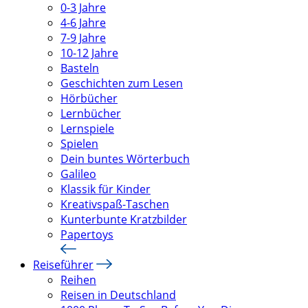
0-3 Jahre
4-6 Jahre
7-9 Jahre
10-12 Jahre
Basteln
Geschichten zum Lesen
Hörbücher
Lernbücher
Lernspiele
Spielen
Dein buntes Wörterbuch
Galileo
Klassik für Kinder
Kreativspaß-Taschen
Kunterbunte Kratzbilder
Papertoys
Reiseführer
Reihen
Reisen in Deutschland