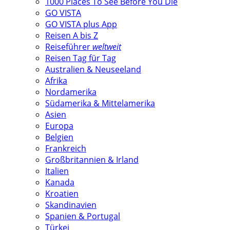
1000 Places To See Before You Die
GO VISTA
GO VISTA plus App
Reisen A bis Z
Reiseführer
weltweit
Reisen Tag für Tag
Australien & Neuseeland
Afrika
Nordamerika
Südamerika & Mittelamerika
Asien
Europa
Belgien
Frankreich
Großbritannien & Irland
Italien
Kanada
Kroatien
Skandinavien
Spanien & Portugal
Türkei