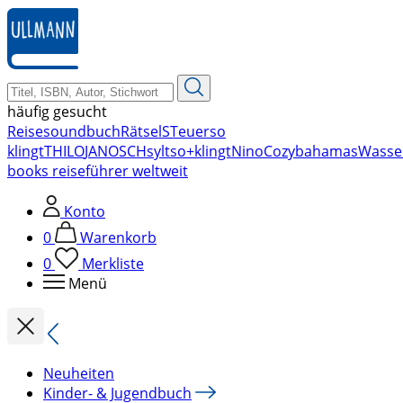
zum
Hauptinhalt
springen
häufig gesucht
Reise
soundbuch
Rätsel
STeuer
so
klingt
THILO
JANOSCH
sylt
so+klingt
Nino
Cozy
bahamas
Wasse
books reiseführer weltweit
Konto
0
Warenkorb
0
Merkliste
Menü
Neuheiten
Kinder- & Jugendbuch