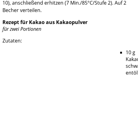
10), anschließend erhitzen (7 Min./85°C/Stufe 2). Auf 2
Becher verteilen.
Rezept für Kakao aus Kakaopulver
für zwei Portionen
Zutaten:
10 g
Kaka
schw
entöl