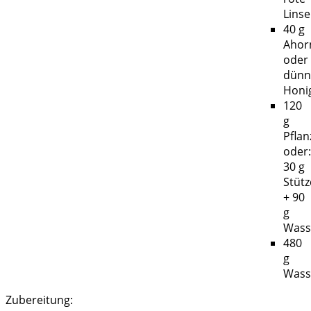
Lins
40 g
Ahor
oder
dünnf
Honi
120
g
Pfla
oder:
30 g
Stüt
+ 90
g
Wass
480
g
Wass
Zubereitung: