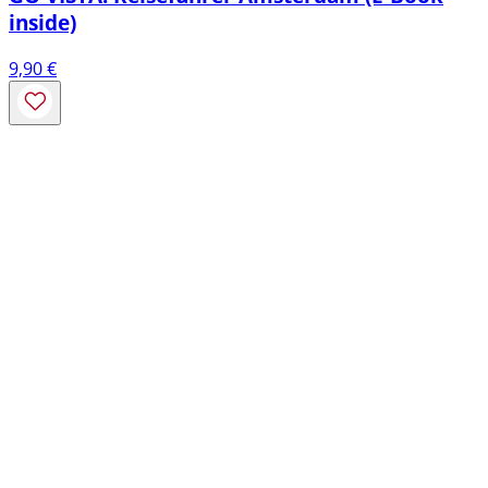
inside)
9,90
€