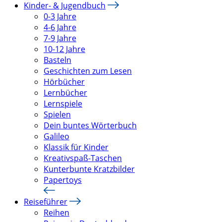
Kinder- & Jugendbuch
0-3 Jahre
4-6 Jahre
7-9 Jahre
10-12 Jahre
Basteln
Geschichten zum Lesen
Hörbücher
Lernbücher
Lernspiele
Spielen
Dein buntes Wörterbuch
Galileo
Klassik für Kinder
Kreativspaß-Taschen
Kunterbunte Kratzbilder
Papertoys
Reiseführer
Reihen