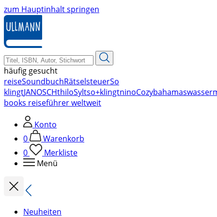
zum Hauptinhalt springen
häufig gesucht
reise
Soundbuch
Rätsel
steuer
So
klingt
JANOSCH
thilo
Sylt
so+klingt
nino
Cozy
bahamas
wasser
books reiseführer weltweit
Konto
0
Warenkorb
0
Merkliste
Menü
Neuheiten