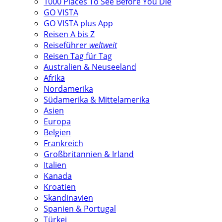
1000 Places To See Before You Die
GO VISTA
GO VISTA plus App
Reisen A bis Z
Reiseführer
weltweit
Reisen Tag für Tag
Australien & Neuseeland
Afrika
Nordamerika
Südamerika & Mittelamerika
Asien
Europa
Belgien
Frankreich
Großbritannien & Irland
Italien
Kanada
Kroatien
Skandinavien
Spanien & Portugal
Türkei