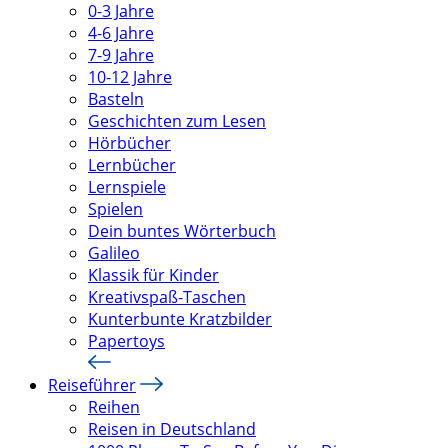
0-3 Jahre
4-6 Jahre
7-9 Jahre
10-12 Jahre
Basteln
Geschichten zum Lesen
Hörbücher
Lernbücher
Lernspiele
Spielen
Dein buntes Wörterbuch
Galileo
Klassik für Kinder
Kreativspaß-Taschen
Kunterbunte Kratzbilder
Papertoys
Reiseführer
Reihen
Reisen in Deutschland