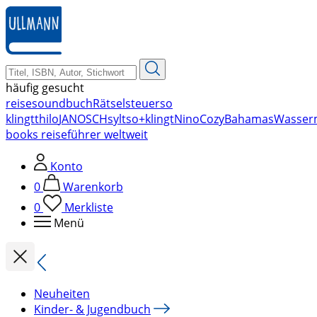
zum
Hauptinhalt
springen
häufig gesucht
reise
soundbuch
Rätsel
steuer
so
klingt
thilo
JANOSCH
sylt
so+klingt
Nino
Cozy
Bahamas
Wasser
books reiseführer weltweit
Konto
0
Warenkorb
0
Merkliste
Menü
Neuheiten
Kinder- & Jugendbuch