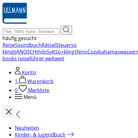
zum
Hauptinhalt
springen
häufig gesucht
Reise
Soundbuch
Rätsel
Steuer
so
klingt
JANOSCH
thilo
Sylt
So+klingt
Nino
Cozy
bahamas
wasser
books reiseführer weltweit
Konto
1
Warenkorb
0
Merkliste
Menü
Neuheiten
Kinder- & Jugendbuch