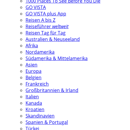
1000 Places To See Before You Die
GO VISTA
GO VISTA plus App
Reisen A bis Z
Reiseführer
weltweit
Reisen Tag für Tag
Australien & Neuseeland
Afrika
Nordamerika
Südamerika & Mittelamerika
Asien
Europa
Belgien
Frankreich
Großbritannien & Irland
Italien
Kanada
Kroatien
Skandinavien
Spanien & Portugal
Türkei