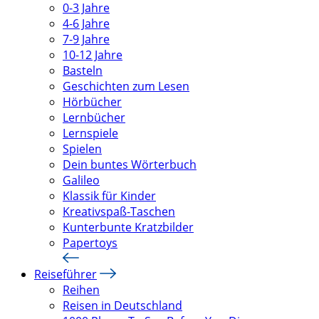
0-3 Jahre
4-6 Jahre
7-9 Jahre
10-12 Jahre
Basteln
Geschichten zum Lesen
Hörbücher
Lernbücher
Lernspiele
Spielen
Dein buntes Wörterbuch
Galileo
Klassik für Kinder
Kreativspaß-Taschen
Kunterbunte Kratzbilder
Papertoys
Reiseführer
Reihen
Reisen in Deutschland