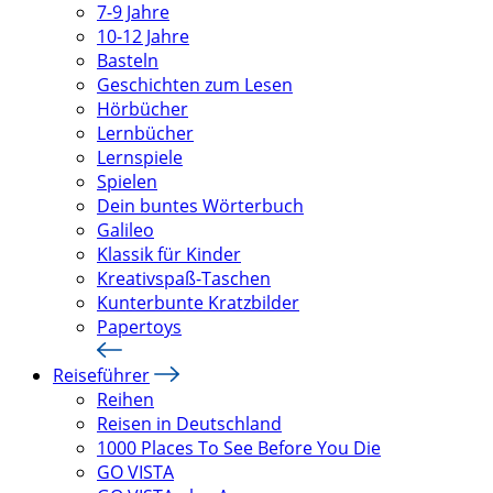
7-9 Jahre
10-12 Jahre
Basteln
Geschichten zum Lesen
Hörbücher
Lernbücher
Lernspiele
Spielen
Dein buntes Wörterbuch
Galileo
Klassik für Kinder
Kreativspaß-Taschen
Kunterbunte Kratzbilder
Papertoys
Reiseführer
Reihen
Reisen in Deutschland
1000 Places To See Before You Die
GO VISTA