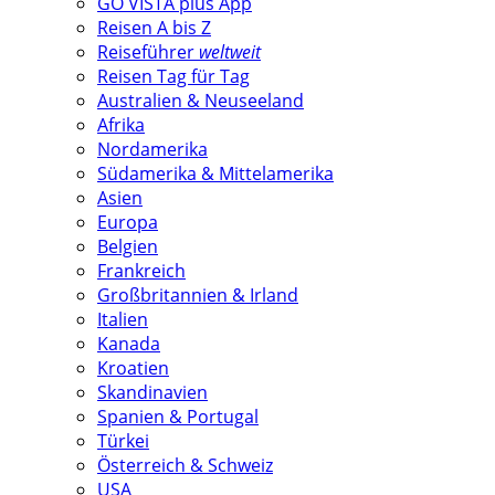
GO VISTA plus App
Reisen A bis Z
Reiseführer
weltweit
Reisen Tag für Tag
Australien & Neuseeland
Afrika
Nordamerika
Südamerika & Mittelamerika
Asien
Europa
Belgien
Frankreich
Großbritannien & Irland
Italien
Kanada
Kroatien
Skandinavien
Spanien & Portugal
Türkei
Österreich & Schweiz
USA