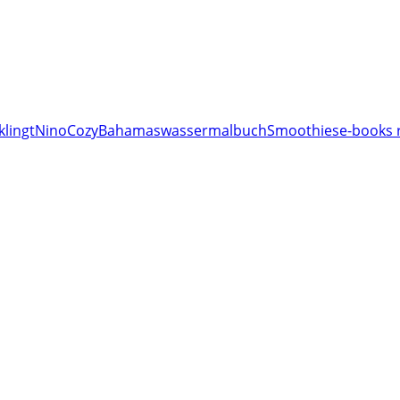
klingt
Nino
Cozy
Bahamas
wassermalbuch
Smoothies
e-books 