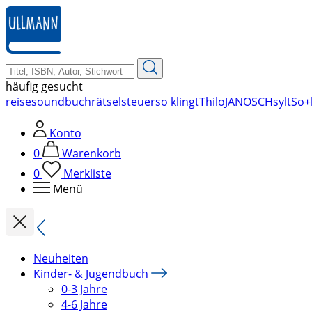
zum
Hauptinhalt
springen
häufig gesucht
reise
soundbuch
rätsel
steuer
so klingt
Thilo
JANOSCH
sylt
So+
Konto
0
Warenkorb
0
Merkliste
Menü
Neuheiten
Kinder- & Jugendbuch
0-3 Jahre
4-6 Jahre