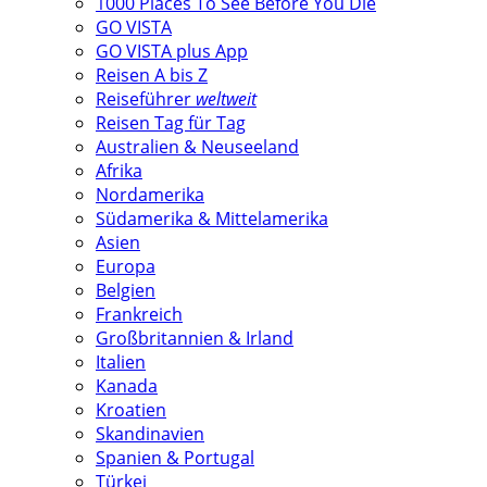
1000 Places To See Before You Die
GO VISTA
GO VISTA plus App
Reisen A bis Z
Reiseführer
weltweit
Reisen Tag für Tag
Australien & Neuseeland
Afrika
Nordamerika
Südamerika & Mittelamerika
Asien
Europa
Belgien
Frankreich
Großbritannien & Irland
Italien
Kanada
Kroatien
Skandinavien
Spanien & Portugal
Türkei