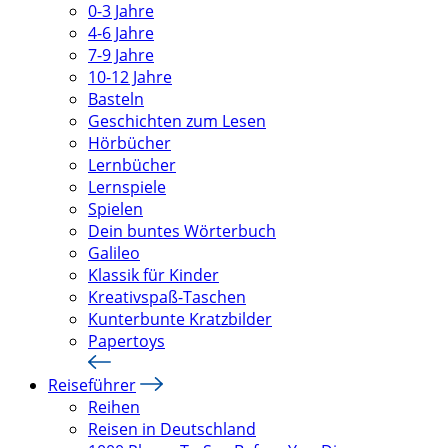
0-3 Jahre
4-6 Jahre
7-9 Jahre
10-12 Jahre
Basteln
Geschichten zum Lesen
Hörbücher
Lernbücher
Lernspiele
Spielen
Dein buntes Wörterbuch
Galileo
Klassik für Kinder
Kreativspaß-Taschen
Kunterbunte Kratzbilder
Papertoys
Reiseführer
Reihen
Reisen in Deutschland