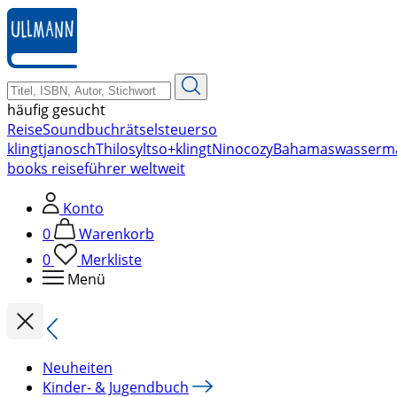
zum
Hauptinhalt
springen
häufig gesucht
Reise
Soundbuch
rätsel
steuer
so
klingt
janosch
Thilo
sylt
so+klingt
Nino
cozy
Bahamas
wasserm
books reiseführer weltweit
Konto
0
Warenkorb
0
Merkliste
Menü
Neuheiten
Kinder- & Jugendbuch