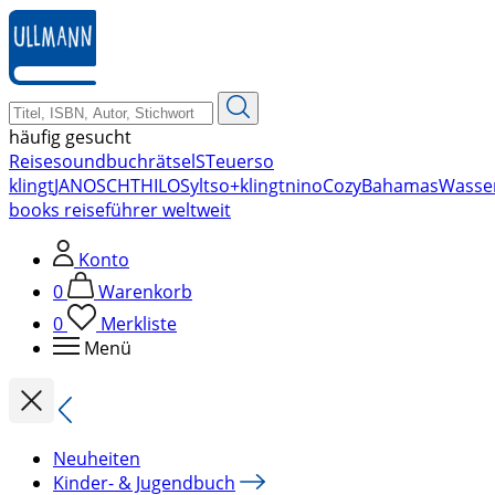
zum
Hauptinhalt
springen
häufig gesucht
Reise
soundbuch
rätsel
STeuer
so
klingt
JANOSCH
THILO
Sylt
so+klingt
nino
Cozy
Bahamas
Wasse
books reiseführer weltweit
Konto
0
Warenkorb
0
Merkliste
Menü
Neuheiten
Kinder- & Jugendbuch