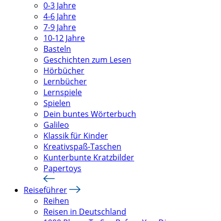
0-3 Jahre
4-6 Jahre
7-9 Jahre
10-12 Jahre
Basteln
Geschichten zum Lesen
Hörbücher
Lernbücher
Lernspiele
Spielen
Dein buntes Wörterbuch
Galileo
Klassik für Kinder
Kreativspaß-Taschen
Kunterbunte Kratzbilder
Papertoys
Reiseführer
Reihen
Reisen in Deutschland