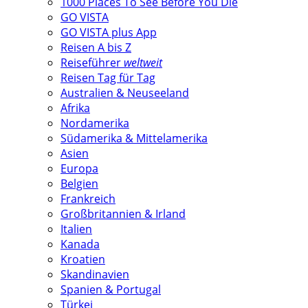
1000 Places To See Before You Die
GO VISTA
GO VISTA plus App
Reisen A bis Z
Reiseführer
weltweit
Reisen Tag für Tag
Australien & Neuseeland
Afrika
Nordamerika
Südamerika & Mittelamerika
Asien
Europa
Belgien
Frankreich
Großbritannien & Irland
Italien
Kanada
Kroatien
Skandinavien
Spanien & Portugal
Türkei