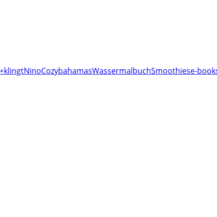
+klingt
Nino
Cozy
bahamas
Wassermalbuch
Smoothies
e-books