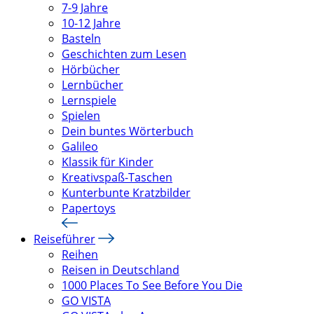
7-9 Jahre
10-12 Jahre
Basteln
Geschichten zum Lesen
Hörbücher
Lernbücher
Lernspiele
Spielen
Dein buntes Wörterbuch
Galileo
Klassik für Kinder
Kreativspaß-Taschen
Kunterbunte Kratzbilder
Papertoys
Reiseführer
Reihen
Reisen in Deutschland
1000 Places To See Before You Die
GO VISTA