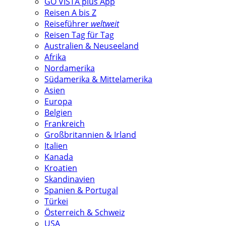
GO VISTA plus App
Reisen A bis Z
Reiseführer
weltweit
Reisen Tag für Tag
Australien & Neuseeland
Afrika
Nordamerika
Südamerika & Mittelamerika
Asien
Europa
Belgien
Frankreich
Großbritannien & Irland
Italien
Kanada
Kroatien
Skandinavien
Spanien & Portugal
Türkei
Österreich & Schweiz
USA