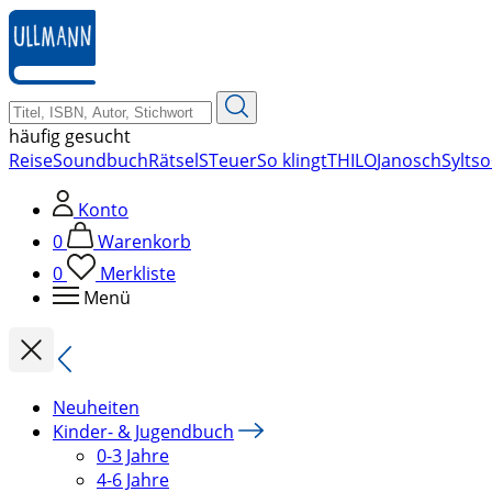
zum
Hauptinhalt
springen
häufig gesucht
Reise
Soundbuch
Rätsel
STeuer
So klingt
THILO
Janosch
Sylt
so
Konto
0
Warenkorb
0
Merkliste
Menü
Neuheiten
Kinder- & Jugendbuch
0-3 Jahre
4-6 Jahre