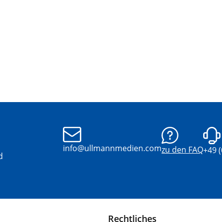
info@ullmannmedien.com
zu den FAQ
+49 
d
Rechtliches