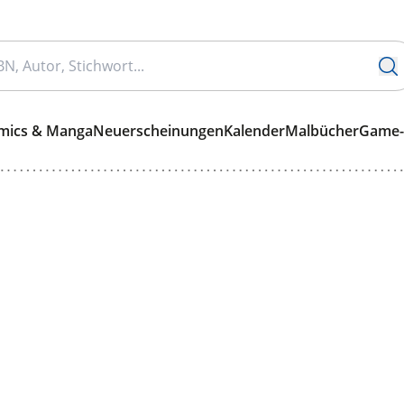
mics & Manga
Neuerscheinungen
Kalender
Malbücher
Game-G
e
soundbuch
rätsel
STeuer
So klingt
JANOSCH
Sylt
so+klingt
Nino
Cozy
amas
wassermalbuch
Smoothies
ks reiseführer weltweit