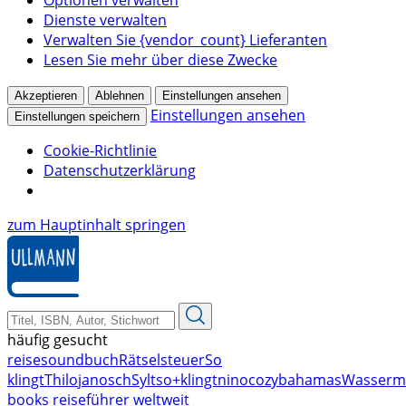
Optionen verwalten
Dienste verwalten
Verwalten Sie {vendor_count} Lieferanten
Lesen Sie mehr über diese Zwecke
Akzeptieren
Ablehnen
Einstellungen ansehen
Einstellungen ansehen
Einstellungen speichern
Cookie-Richtlinie
Datenschutzerklärung
zum Hauptinhalt springen
häufig gesucht
reise
soundbuch
Rätsel
steuer
So
klingt
Thilo
janosch
Sylt
so+klingt
nino
cozy
bahamas
Wasserm
books reiseführer weltweit