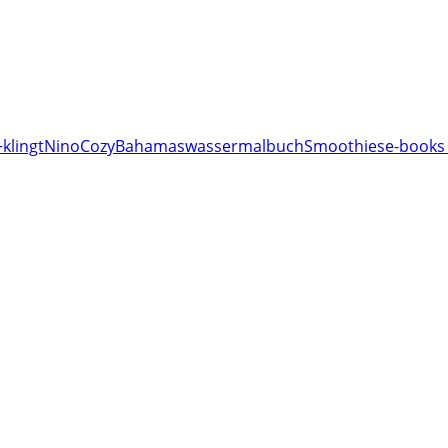
klingt
Nino
Cozy
Bahamas
wassermalbuch
Smoothies
e-books 