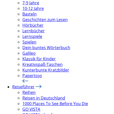
7-9 Jahre
10-12 Jahre
Basteln
Geschichten zum Lesen
Hörbücher
Lernbücher
Lernspiele
Spielen
Dein buntes Wörterbuch
Galileo
Klassik für Kinder
Kreativspaß-Taschen
Kunterbunte Kratzbilder
Papertoys
Reiseführer
Reihen
Reisen in Deutschland
1000 Places To See Before You Die
GO VISTA