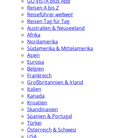
GO VISTA plus App
Reisen A bis Z
Reiseführer
weltweit
Reisen Tag für Tag
Australien & Neuseeland
Afrika
Nordamerika
Südamerika & Mittelamerika
Asien
Europa
Belgien
Frankreich
Großbritannien & Irland
Italien
Kanada
Kroatien
Skandinavien
Spanien & Portugal
Türkei
Österreich & Schweiz
USA