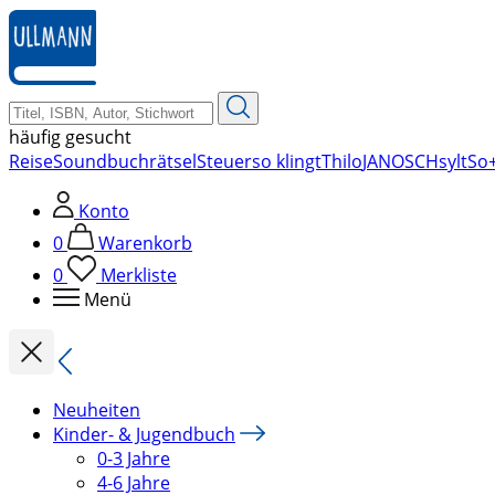
zum
Hauptinhalt
springen
häufig gesucht
Reise
Soundbuch
rätsel
Steuer
so klingt
Thilo
JANOSCH
sylt
So+
Konto
0
Warenkorb
0
Merkliste
Menü
Neuheiten
Kinder- & Jugendbuch
0-3 Jahre
4-6 Jahre