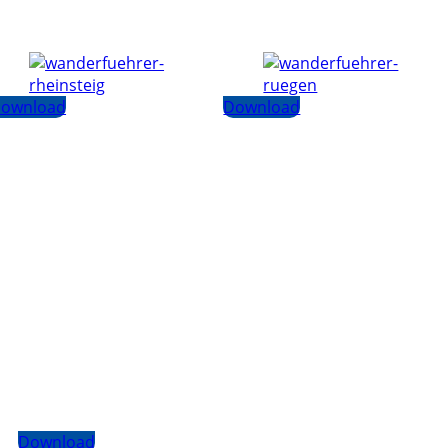
ownload
Download
Download