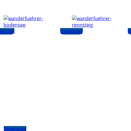
wnload
Download
D
Download