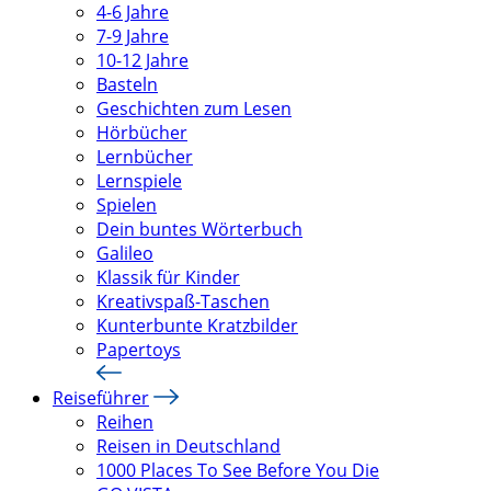
4-6 Jahre
7-9 Jahre
10-12 Jahre
Basteln
Geschichten zum Lesen
Hörbücher
Lernbücher
Lernspiele
Spielen
Dein buntes Wörterbuch
Galileo
Klassik für Kinder
Kreativspaß-Taschen
Kunterbunte Kratzbilder
Papertoys
Reiseführer
Reihen
Reisen in Deutschland
1000 Places To See Before You Die