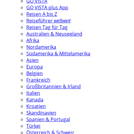
GO VISTA
GO VISTA plus App
Reisen A bis Z
Reiseführer
weltweit
Reisen Tag für Tag
Australien & Neuseeland
Afrika
Nordamerika
Südamerika & Mittelamerika
Asien
Europa
Belgien
Frankreich
Großbritannien & Irland
Italien
Kanada
Kroatien
Skandinavien
Spanien & Portugal
Türkei
Österreich & Schweiz