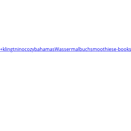
+klingt
nino
cozy
bahamas
Wassermalbuch
smoothies
e-books