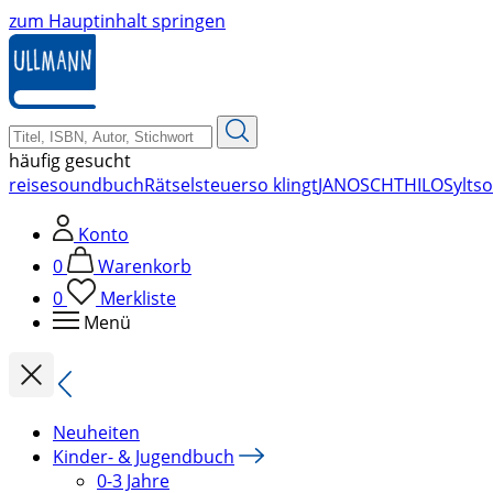
zum Hauptinhalt springen
häufig gesucht
reise
soundbuch
Rätsel
steuer
so klingt
JANOSCH
THILO
Sylt
so
Konto
0
Warenkorb
0
Merkliste
Menü
Neuheiten
Kinder- & Jugendbuch
0-3 Jahre