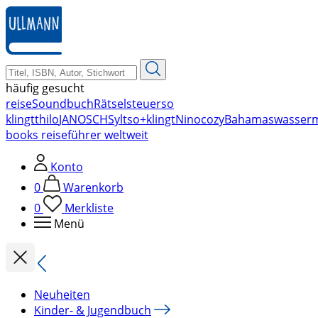
zum
Hauptinhalt
springen
häufig gesucht
reise
Soundbuch
Rätsel
steuer
so
klingt
thilo
JANOSCH
Sylt
so+klingt
Nino
cozy
Bahamas
wasser
books reiseführer weltweit
Konto
0
Warenkorb
0
Merkliste
Menü
Neuheiten
Kinder- & Jugendbuch