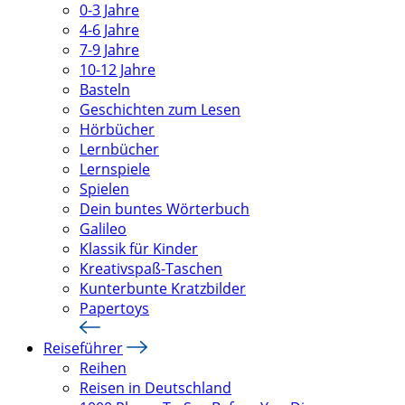
0-3 Jahre
4-6 Jahre
7-9 Jahre
10-12 Jahre
Basteln
Geschichten zum Lesen
Hörbücher
Lernbücher
Lernspiele
Spielen
Dein buntes Wörterbuch
Galileo
Klassik für Kinder
Kreativspaß-Taschen
Kunterbunte Kratzbilder
Papertoys
Reiseführer
Reihen
Reisen in Deutschland