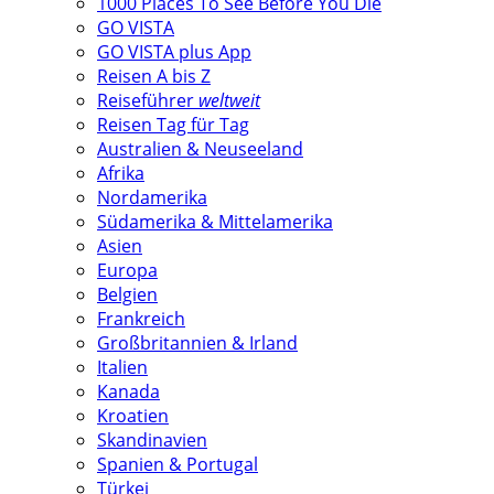
1000 Places To See Before You Die
GO VISTA
GO VISTA plus App
Reisen A bis Z
Reiseführer
weltweit
Reisen Tag für Tag
Australien & Neuseeland
Afrika
Nordamerika
Südamerika & Mittelamerika
Asien
Europa
Belgien
Frankreich
Großbritannien & Irland
Italien
Kanada
Kroatien
Skandinavien
Spanien & Portugal
Türkei